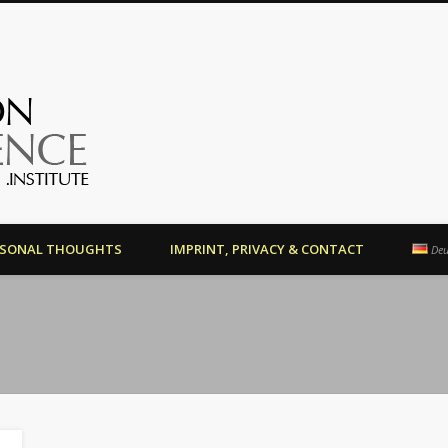
OrientationCompetence.Instit
RSONAL THOUGHTS
IMPRINT, PRIVACY & CONTACT
Deu