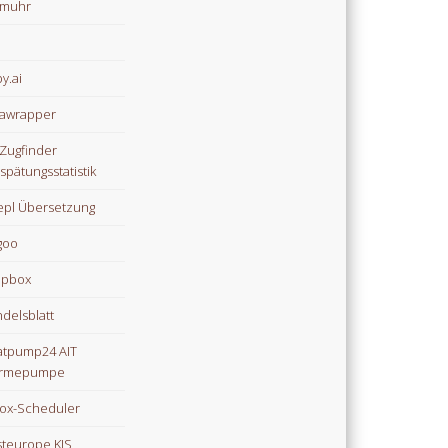
omuhr
y.ai
awrapper
Zugfinder
spätungsstatistik
pl Übersetzung
goo
opbox
delsblatt
tpump24 AIT
rmepumpe
ox-Scheduler
teurope KIS