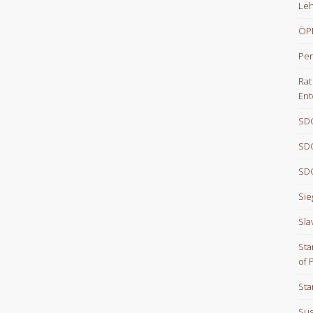
Le
ÖPN
Per
Rat
Ent
SDG
SDG
SDG
Sie
Sla
Sta
of 
Sta
Sus