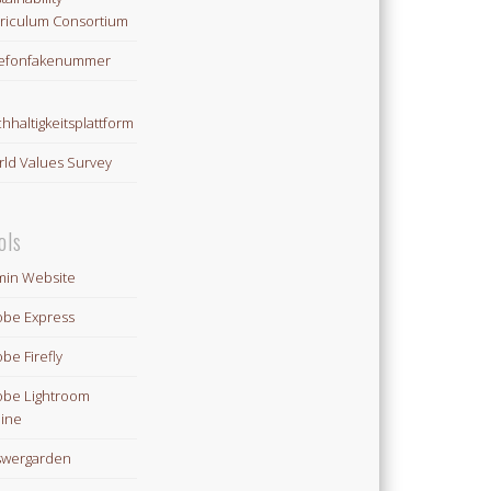
riculum Consortium
lefonfakenummer
hhaltigkeitsplattform
ld Values Survey
ols
in Website
be Express
be Firefly
be Lightroom
ine
swergarden