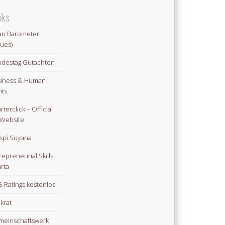
nks
an Barometer
lues)
destag Gutachten
iness & Human
hts
rterclick – Official
Website
spi Suyana
repreneurial Skills
rta
-Ratings kostenlos
ikrat
einschaftswerk