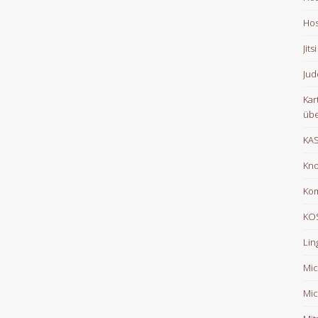
Hos
Jits
Jud
Kar
übe
KA
Kno
Ko
KOS
Lin
Mic
Mic