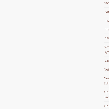
Nac
Ica
Imp
Inf
Ini
Mas
Dyn
Nac
Net
Nür
Ech
Ope
Fac
Op