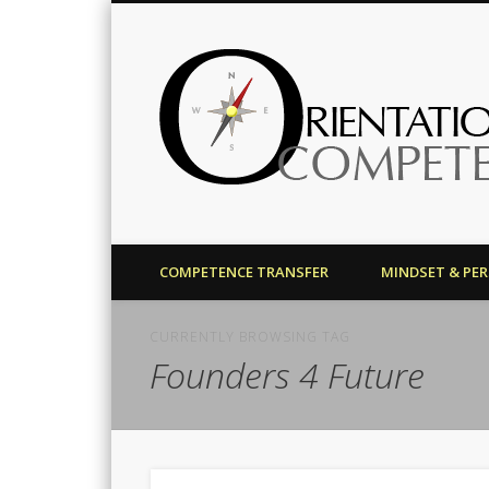
Harald J. Bolsinger
COMPETENCE TRANSFER
MINDSET & PE
CURRENTLY BROWSING TAG
Founders 4 Future