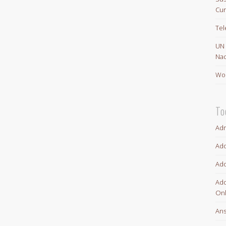
Cur
Te
UN
Nac
Wor
To
Adm
Ado
Ado
Ado
Onl
An