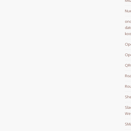
Mit
Nue
onc
dat
koo
Op
Op
QR
Roa
Rou
She
Sla
We
SM