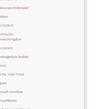
teurope Webmailer
i Meet
o Control
tensuche
rwachungsfrei
Sconnect
wledgeBase Builder
moot
TAL Solar Portal
guee
rosoft OneNote
rosoftkonto