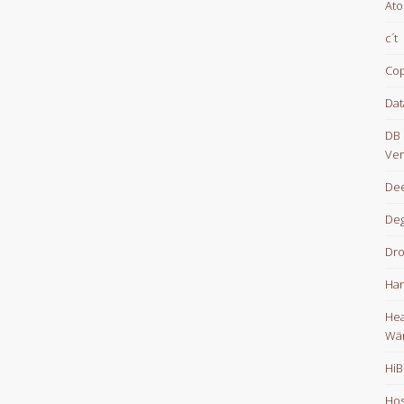
At
c´t
Cop
Dat
DB 
Ver
Dee
De
Dr
Han
Hea
Wä
HiB
Hos