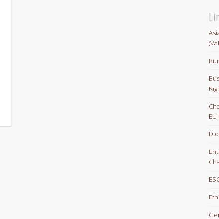
Li
Asi
orFuture
(Va
Bun
Bus
Rig
Cha
EU-
Dio
Ent
Cha
ESG
Eth
Gem