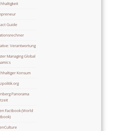
hhaltigkeit
npreneur
act Guide
lationsrechner
tiative: Verantwortung
ter Managing Global
amics
hhaltiger Konsum
zpolitik.org
nberg Panorama
tzeit
n Factbook (World
tbook)
enCulture