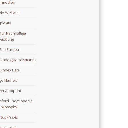
hrmedien
V Weltweit
plexity
 für Nachhaltige
wicklung
 in Europa
Index (Bertelsmann)
Index Data
gelklarheit
veryfootprint
nford Encyclopedia
Philosophy
rtup-Praxis
tainability