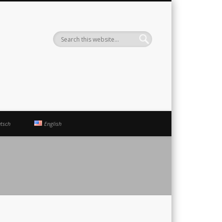
ute
tsch
English