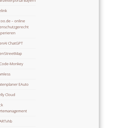
arbeiterportal Bayern
link
oo.de – online
enschutzgerecht
perieren
enAI ChatGPT
enStreetMap
Code-Monkey
mless
tenplaner EAuto
lly Cloud
ck
rtemanagement
ARTvhb