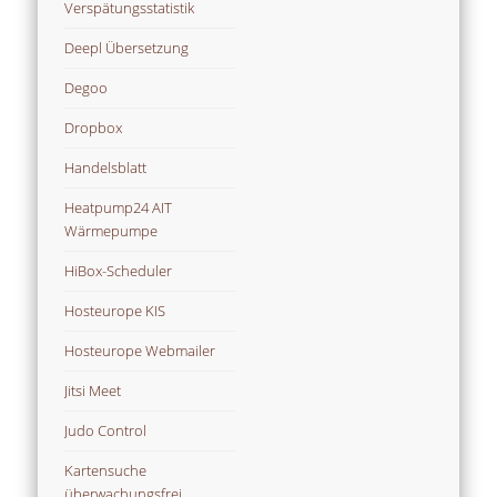
Verspätungsstatistik
Deepl Übersetzung
Degoo
Dropbox
Handelsblatt
Heatpump24 AIT
Wärmepumpe
HiBox-Scheduler
Hosteurope KIS
Hosteurope Webmailer
Jitsi Meet
Judo Control
Kartensuche
überwachungsfrei