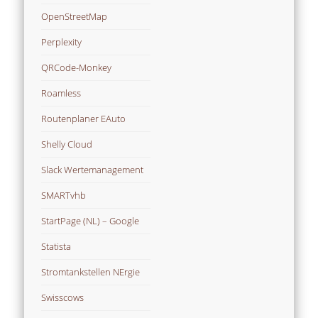
OpenStreetMap
Perplexity
QRCode-Monkey
Roamless
Routenplaner EAuto
Shelly Cloud
Slack Wertemanagement
SMARTvhb
StartPage (NL) – Google
Statista
Stromtankstellen NErgie
Swisscows