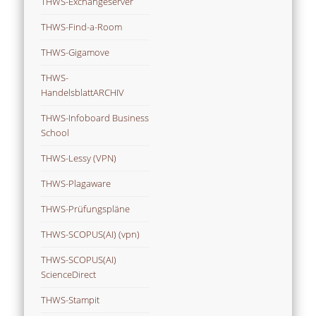
THWS-Exchangeserver
THWS-Find-a-Room
THWS-Gigamove
THWS-
HandelsblattARCHIV
THWS-Infoboard Business
School
THWS-Lessy (VPN)
THWS-Plagaware
THWS-Prüfungspläne
THWS-SCOPUS(AI) (vpn)
THWS-SCOPUS(AI)
ScienceDirect
THWS-Stampit