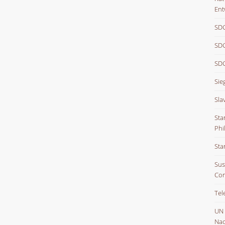
Ent
SDG
SDG
SDG
Sie
Sla
Sta
Phi
Sta
Sus
Con
Tel
UN
Nac