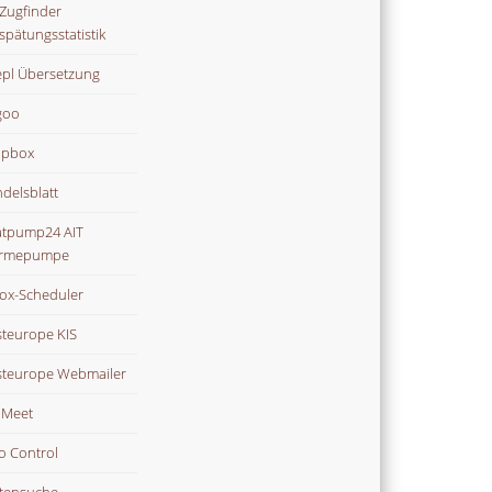
Zugfinder
spätungsstatistik
pl Übersetzung
goo
opbox
delsblatt
tpump24 AIT
rmepumpe
ox-Scheduler
teurope KIS
teurope Webmailer
i Meet
o Control