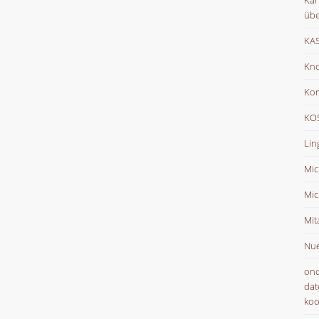
Kar
übe
KAS
Kno
Ko
KOS
Lin
Mic
Mic
Mit
Nue
onc
dat
koo