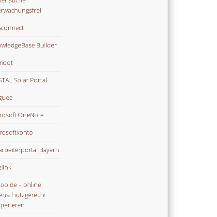
tensuche
rwachungsfrei
connect
wledgeBase Builder
moot
TAL Solar Portal
guee
rosoft OneNote
rosoftkonto
arbeiterportal Bayern
link
oo.de – online
enschutzgerecht
perieren