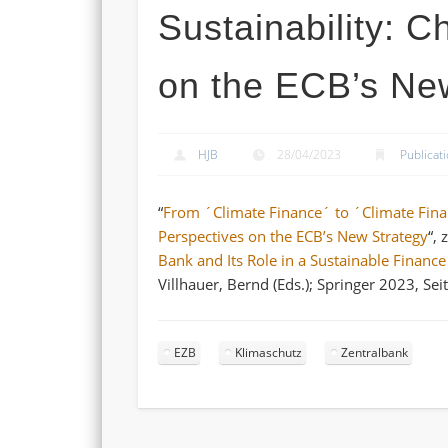
Sustainability: 
on the ECB’s Ne
HJB
28/04/2023
Publicat
“
From ´Climate Finance´ to ´Climate Finan
Perspectives on the ECB’s New Strategy
“,
Bank and Its Role in a Sustainable Financ
Villhauer, Bernd (Eds.); Springer 2023, Sei
EZB
Klimaschutz
Zentralbank