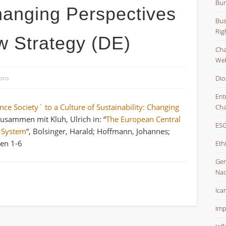
Bun
Changing Perspectives
Bus
Rig
w Strategy (DE)
Char
Web
Dio
ions
Ent
ce Society´ to a Culture of Sustainability: Changing
Cha
 zusammen mit Klüh, Ulrich in: “
The European Central
ESG
e System
“, Bolsinger, Harald; Hoffmann, Johannes;
ten 1-6
Eth
Gem
Nac
Ica
Imp