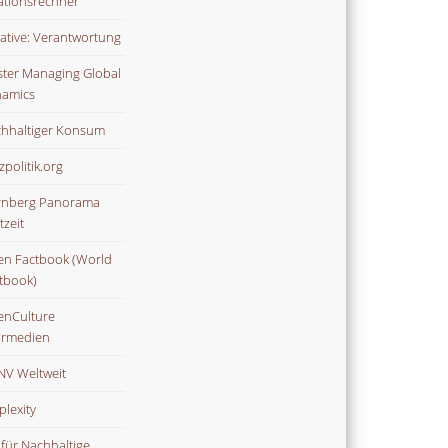
lationsrechner
tiative: Verantwortung
ter Managing Global
amics
hhaltiger Konsum
zpolitik.org
nberg Panorama
tzeit
n Factbook (World
tbook)
nCulture
rmedien
V Weltweit
plexity
 für Nachhaltige