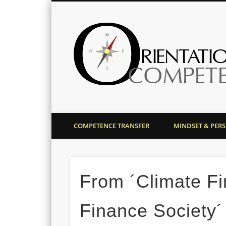
Harald J. Bolsinger
COMPETENCE TRANSFER
MINDSET & PER
From ´Climate Fi
Finance Society´ 