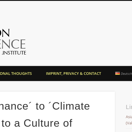
OrientationCompetence.
SONAL THOUGHTS
IMPRINT, PRIVACY & CONTACT
Deutsc
nance´ to ´Climate
Li
Asi
to a Culture of
(Va