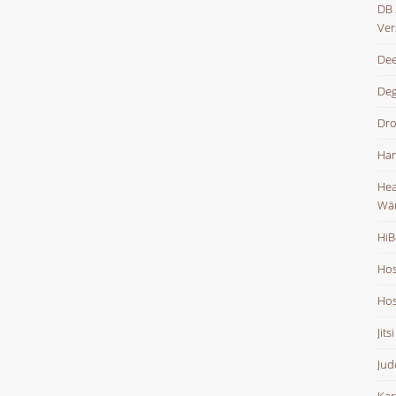
DB 
Ver
Dee
De
Dr
Han
Hea
Wä
HiB
Hos
Hos
Jits
Jud