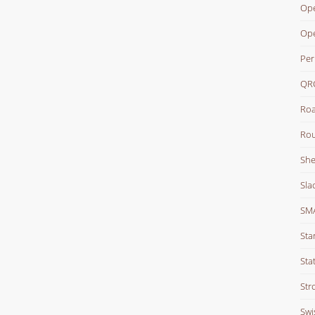
Ope
Op
Per
QR
Roa
Rou
She
Sla
SM
Sta
Stat
Str
Swi