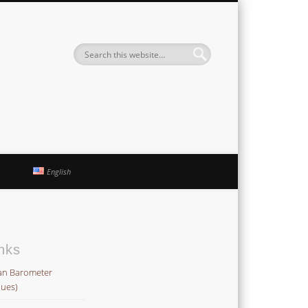
Institute
h
English
nks
an Barometer
lues)