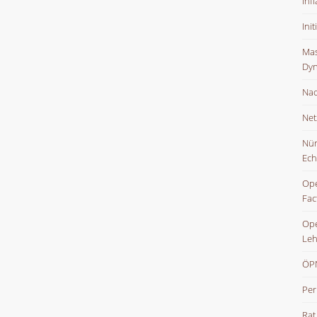
Inf
Ini
Mas
Dyn
Nac
Net
Nür
Ech
Ope
Fac
Ope
Leh
ÖPN
Per
Rat