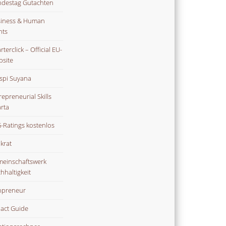
destag Gutachten
iness & Human
hts
terclick – Official EU-
site
spi Suyana
repreneurial Skills
rta
-Ratings kostenlos
ikrat
einschaftswerk
hhaltigkeit
npreneur
act Guide