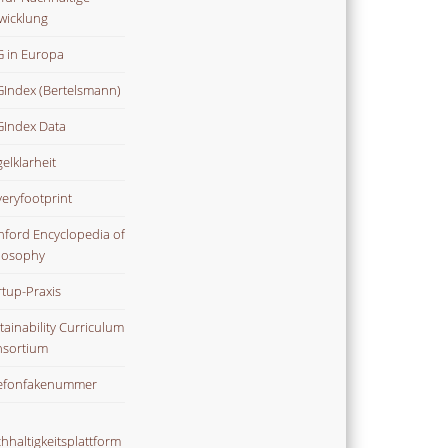
wicklung
 in Europa
Index (Bertelsmann)
Index Data
gelklarheit
veryfootprint
nford Encyclopedia of
losophy
rtup-Praxis
tainability Curriculum
sortium
efonfakenummer
hhaltigkeitsplattform