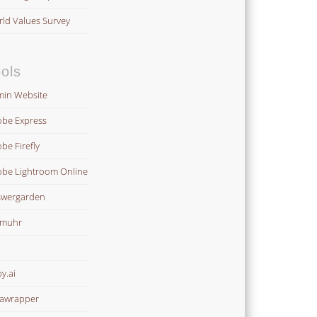
ld Values Survey
ols
in Website
be Express
be Firefly
be Lightroom Online
wergarden
omuhr
y.ai
awrapper