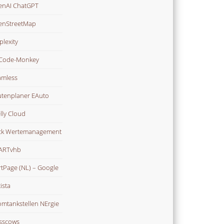
nAI ChatGPT
enStreetMap
plexity
Code-Monkey
mless
tenplaner EAuto
lly Cloud
ck Wertemanagement
ARTvhb
rtPage (NL) – Google
ista
omtankstellen NErgie
sscows