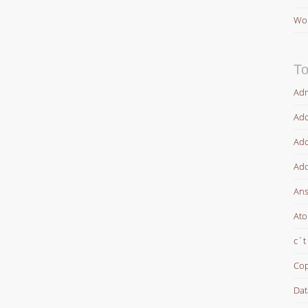
Wor
To
Adm
Ado
Ado
Ado
Ans
At
c´t
Cop
Dat