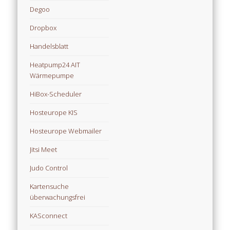
Degoo
Dropbox
Handelsblatt
Heatpump24 AIT
Wärmepumpe
HiBox-Scheduler
Hosteurope KIS
Hosteurope Webmailer
Jitsi Meet
Judo Control
Kartensuche
überwachungsfrei
KASconnect