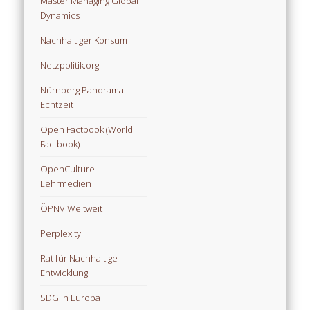
Master Managing Global
Dynamics
Nachhaltiger Konsum
Netzpolitik.org
Nürnberg Panorama
Echtzeit
Open Factbook (World
Factbook)
OpenCulture
Lehrmedien
ÖPNV Weltweit
Perplexity
Rat für Nachhaltige
Entwicklung
SDG in Europa