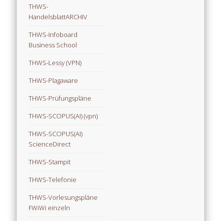
THWS-
HandelsblattARCHIV
THWS-Infoboard
Business School
THWS-Lessy (VPN)
THWS-Plagaware
THWS-Prüfungspläne
THWS-SCOPUS(AI) (vpn)
THWS-SCOPUS(AI)
ScienceDirect
THWS-Stampit
THWS-Telefonie
THWS-Vorlesungspläne
FWiWi einzeln