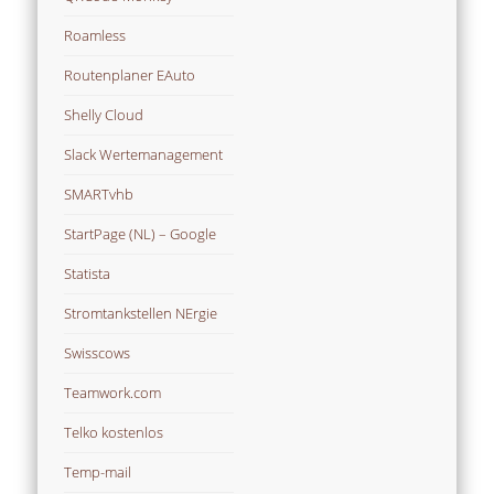
Roamless
Routenplaner EAuto
Shelly Cloud
Slack Wertemanagement
SMARTvhb
StartPage (NL) – Google
Statista
Stromtankstellen NErgie
Swisscows
Teamwork.com
Telko kostenlos
Temp-mail