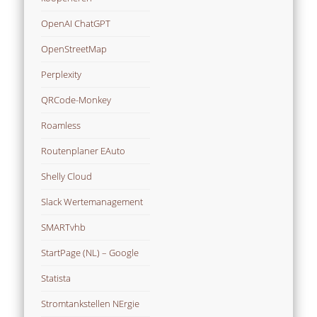
OpenAI ChatGPT
OpenStreetMap
Perplexity
QRCode-Monkey
Roamless
Routenplaner EAuto
Shelly Cloud
Slack Wertemanagement
SMARTvhb
StartPage (NL) – Google
Statista
Stromtankstellen NErgie