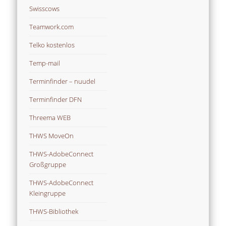
Swisscows
Teamwork.com
Telko kostenlos
Temp-mail
Terminfinder – nuudel
Terminfinder DFN
Threema WEB
THWS MoveOn
THWS-AdobeConnect
Großgruppe
THWS-AdobeConnect
Kleingruppe
THWS-Bibliothek