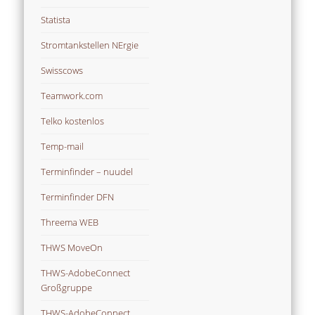
Statista
Stromtankstellen NErgie
Swisscows
Teamwork.com
Telko kostenlos
Temp-mail
Terminfinder – nuudel
Terminfinder DFN
Threema WEB
THWS MoveOn
THWS-AdobeConnect
Großgruppe
THWS-AdobeConnect