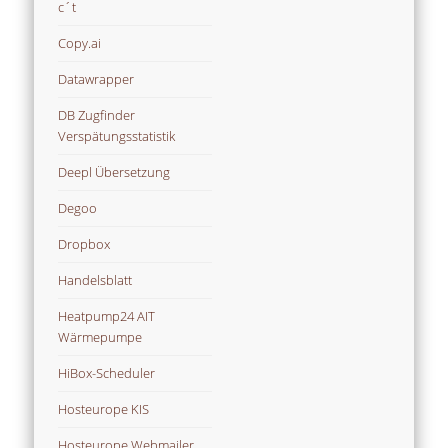
c´t
Copy.ai
Datawrapper
DB Zugfinder
Verspätungsstatistik
Deepl Übersetzung
Degoo
Dropbox
Handelsblatt
Heatpump24 AIT
Wärmepumpe
HiBox-Scheduler
Hosteurope KIS
Hosteurope Webmailer