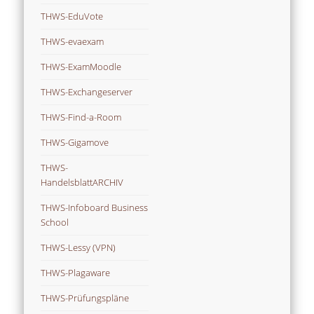
THWS-EduVote
THWS-evaexam
THWS-ExamMoodle
THWS-Exchangeserver
THWS-Find-a-Room
THWS-Gigamove
THWS-
HandelsblattARCHIV
THWS-Infoboard Business
School
THWS-Lessy (VPN)
THWS-Plagaware
THWS-Prüfungspläne