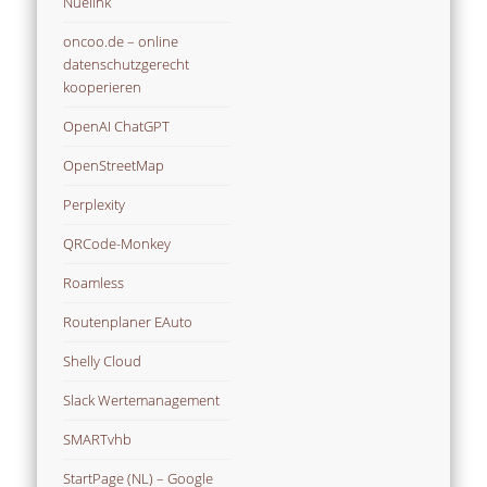
Nuelink
oncoo.de – online
datenschutzgerecht
kooperieren
OpenAI ChatGPT
OpenStreetMap
Perplexity
QRCode-Monkey
Roamless
Routenplaner EAuto
Shelly Cloud
Slack Wertemanagement
SMARTvhb
StartPage (NL) – Google