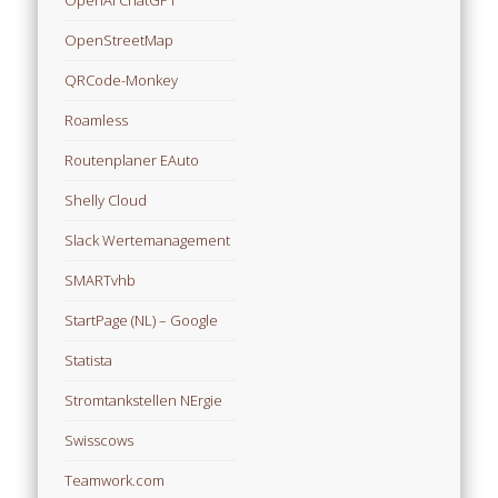
OpenAI ChatGPT
OpenStreetMap
QRCode-Monkey
Roamless
Routenplaner EAuto
Shelly Cloud
Slack Wertemanagement
SMARTvhb
StartPage (NL) – Google
Statista
Stromtankstellen NErgie
Swisscows
Teamwork.com