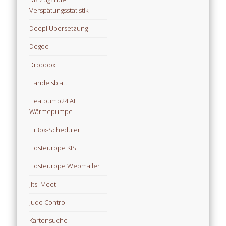
Verspätungsstatistik
Deepl Übersetzung
Degoo
Dropbox
Handelsblatt
Heatpump24 AIT
Wärmepumpe
HiBox-Scheduler
Hosteurope KIS
Hosteurope Webmailer
Jitsi Meet
Judo Control
Kartensuche