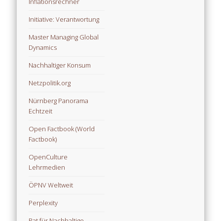
Inflationsrechner
Initiative: Verantwortung
Master Managing Global
Dynamics
Nachhaltiger Konsum
Netzpolitik.org
Nürnberg Panorama
Echtzeit
Open Factbook (World
Factbook)
OpenCulture
Lehrmedien
ÖPNV Weltweit
Perplexity
Rat für Nachhaltige