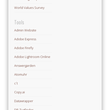
World Values Survey
Tools
Admin Website
Adobe Express
Adobe Firefly
Adobe Lightroom Online
Answergarden
Atomuhr
c´t
Copy.ai
Datawrapper
DB Zugfinder