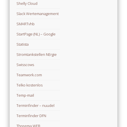
Shelly Cloud
Slack Wertemanagement
SMARTvhb
StartPage (NL) – Google
Statista
Stromtankstellen NErgie
Swisscows
Teamwork.com
Telko kostenlos
Temp-mail
Terminfinder – nuudel
Terminfinder DFN
Threema WEB