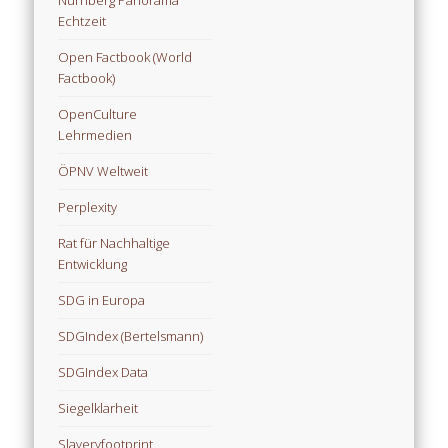
Echtzeit
Open Factbook (World
Factbook)
OpenCulture
Lehrmedien
ÖPNV Weltweit
Perplexity
Rat für Nachhaltige
Entwicklung
SDG in Europa
SDGIndex (Bertelsmann)
SDGIndex Data
Siegelklarheit
Slaveryfootprint