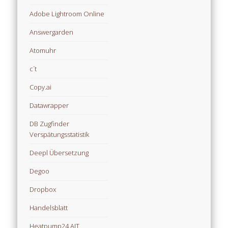
Adobe Lightroom Online
Answergarden
Atomuhr
c´t
Copy.ai
Datawrapper
DB Zugfinder
Verspätungsstatistik
Deepl Übersetzung
Degoo
Dropbox
Handelsblatt
Heatpump24 AIT