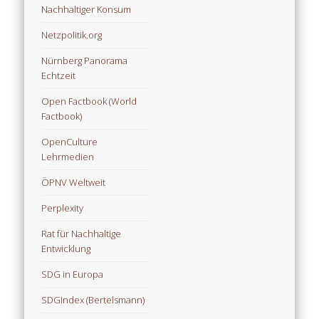
Nachhaltiger Konsum
Netzpolitik.org
Nürnberg Panorama
Echtzeit
Open Factbook (World
Factbook)
OpenCulture
Lehrmedien
ÖPNV Weltweit
Perplexity
Rat für Nachhaltige
Entwicklung
SDG in Europa
SDGIndex (Bertelsmann)