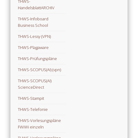
THWS-
HandelsblattARCHIV
THWS-Infoboard
Business School
THWS-Lessy (VPN)
THWS-Plagaware
THWS-Prüfungspläne
THWS-SCOPUS(AI) (vpn)
THWS-SCOPUS(AI)
ScienceDirect
THWS-Stampit
THWS-Telefonie
THWS-Vorlesungspläne
FWiWi einzeln