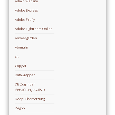
Admin Website
Adobe Express
Adobe Firefly
Adobe Lightroom Online
Answergarden
Atomuhr
c´t
Copy.ai
Datawrapper
DB Zugfinder
Verspätungsstatistik
Deepl Übersetzung
Degoo