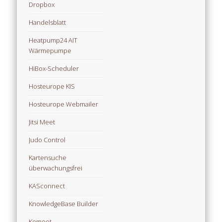
Dropbox
Handelsblatt
Heatpump24 AIT
Wärmepumpe
HiBox-Scheduler
Hosteurope KIS
Hosteurope Webmailer
Jitsi Meet
Judo Control
Kartensuche
überwachungsfrei
KASconnect
KnowledgeBase Builder
Komoot