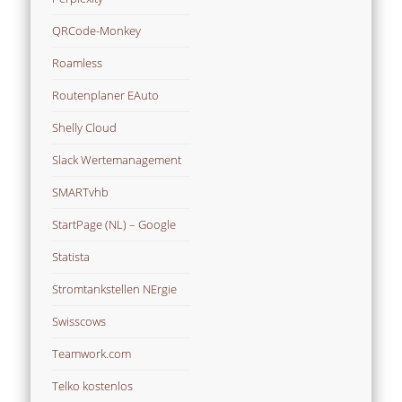
QRCode-Monkey
Roamless
Routenplaner EAuto
Shelly Cloud
Slack Wertemanagement
SMARTvhb
StartPage (NL) – Google
Statista
Stromtankstellen NErgie
Swisscows
Teamwork.com
Telko kostenlos