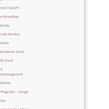
enAI ChatGPT
enStreetMap
plexity
Code-Monkey
mless
tenplaner EAuto
lly Cloud
ck
rtemanagement
ARTvhb
rtPage (NL) – Google
tista