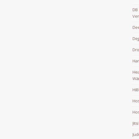
DB 
Ver
Dee
De
Dr
Han
Hea
Wä
HiB
Hos
Hos
Jits
Jud