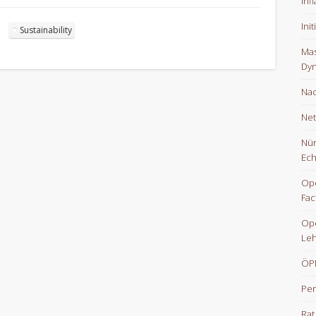
Inf
Ini
Sustainability
Mas
Dyn
Nac
Net
Nür
Ech
Ope
Fac
Op
Le
ÖPN
Per
Rat