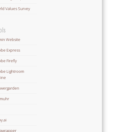
ld Values Survey
ols
in Website
be Express
be Firefly
be Lightroom
ine
swergarden
omuhr
y.ai
awrapper