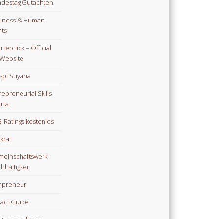
destag Gutachten
iness & Human
hts
rterclick – Official
Website
spi Suyana
repreneurial Skills
rta
-Ratings kostenlos
ikrat
einschaftswerk
hhaltigkeit
npreneur
act Guide