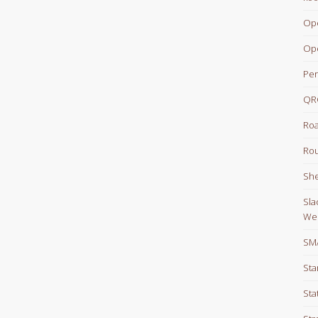
Op
Op
Per
QR
Roa
Rou
She
Sla
We
SM
Sta
Sta