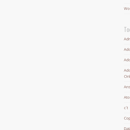
Wor
To
Adm
Ado
Ado
Ado
Onl
An
At
c´t
Cop
Dat