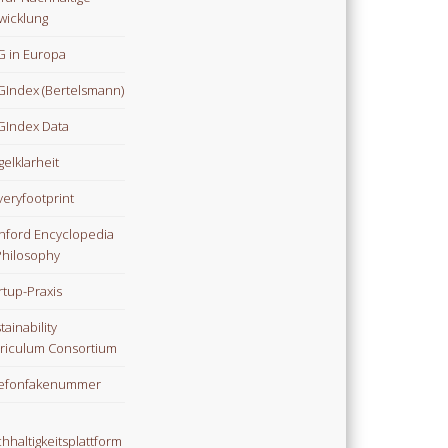
wicklung
 in Europa
Index (Bertelsmann)
Index Data
gelklarheit
veryfootprint
nford Encyclopedia
Philosophy
rtup-Praxis
tainability
riculum Consortium
lefonfakenummer
hhaltigkeitsplattform