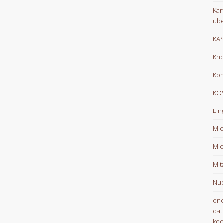
Kar
übe
KA
Kno
Ko
KOS
Lin
Mic
Mic
Mit
Nue
onc
dat
koo