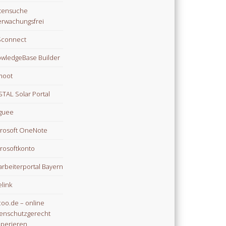
tensuche
rwachungsfrei
Sconnect
wledgeBase Builder
moot
TAL Solar Portal
guee
rosoft OneNote
rosoftkonto
arbeiterportal Bayern
link
oo.de – online
enschutzgerecht
perieren