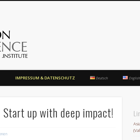
OrientationCompetence.Instit
N
IMPRESSUM & DATENSCHUTZ
Deutsch
English
tart up with deep impact!
Li
Asi
(Va
ionen