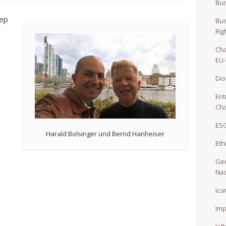
Bun
eep
Bus
Rig
Cha
EU-
Dio
Ent
Cha
ESG
Harald Bolsinger und Bernd Hanheiser
Eth
Gem
Nac
Ica
Imp