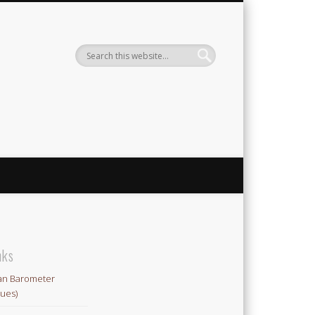
ute
nks
an Barometer
lues)