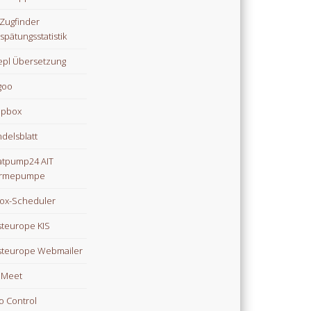
Zugfinder
spätungsstatistik
pl Übersetzung
goo
opbox
delsblatt
tpump24 AIT
rmepumpe
ox-Scheduler
teurope KIS
teurope Webmailer
i Meet
o Control