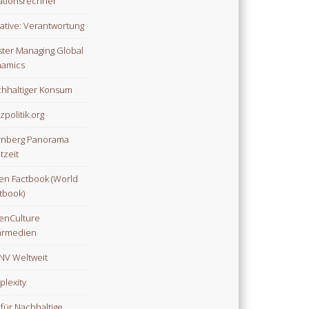
lationsrechner
tiative: Verantwortung
ter Managing Global
amics
hhaltiger Konsum
zpolitik.org
nberg Panorama
tzeit
n Factbook (World
tbook)
enCulture
hrmedien
V Weltweit
plexity
 für Nachhaltige