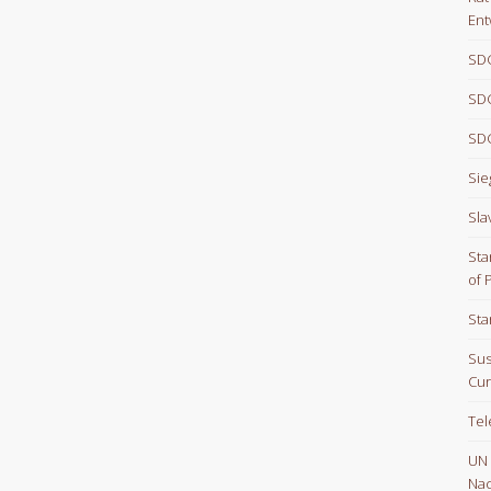
Ent
SDG
SDG
SDG
Sie
Sla
Sta
of 
Sta
Sus
Cur
Te
UN
Nac