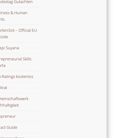
destag Gutachten
iness & Human
hts
terclick – Official EU-
site
spi Suyana
repreneurial Skills
rta
-Ratings kostenlos
ikrat
einschaftswerk
hhaltigkeit
npreneur
act Guide