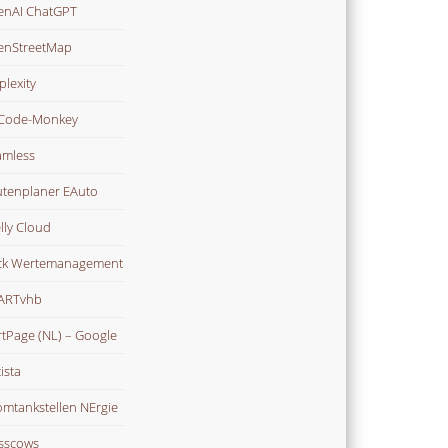
nAI ChatGPT
enStreetMap
plexity
Code-Monkey
mless
tenplaner EAuto
lly Cloud
ck Wertemanagement
ARTvhb
rtPage (NL) – Google
ista
omtankstellen NErgie
sscows