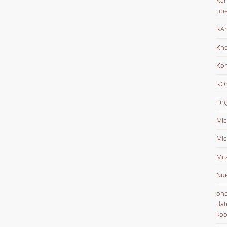
Kar
übe
KAS
Kno
Ko
KOS
Lin
Mic
Mic
Mit
Nue
onc
dat
koo