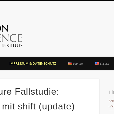
OrientationCompetence.
IMPRESSUM & DATENSCHUTZ
Deutsch
English
re Fallstudie:
Li
Asi
mit shift (update)
(Va