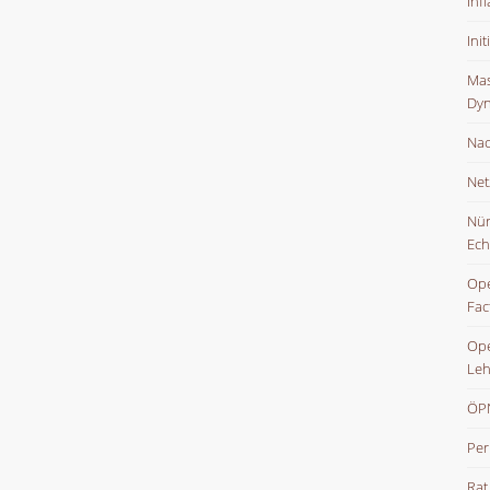
Inf
Ini
Mas
Dyn
Nac
Net
Nür
Ech
Ope
Fac
Ope
Leh
ÖPN
Per
Rat