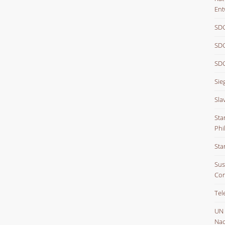
Ent
SDG
SDG
SDG
Sie
Sla
Sta
Phi
Sta
Sus
Con
Tel
UN
Nac