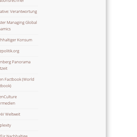
lationsrechner
tiative: Verantwortung
ter Managing Global
amics
hhaltiger Konsum
zpolitik.org
nberg Panorama
tzeit
n Factbook (World
tbook)
nCulture
rmedien
V Weltweit
plexity
 für Nachhaltige