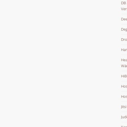
DB 
Ver
Dee
De
Dr
Han
Hea
Wä
HiB
Hos
Hos
Jits
Jud