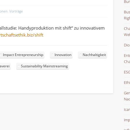
Bun
ionen
,
Vorträge
Bus
Rig
allstudie: Handyproduktion mit shift“ zu innovativem
Char
schaftsethik.biz/shift
Web
Dio
Impact Entrepreneurship
Innovation
Nachhaltigkeit
Ent
Cha
averei
Sustainability Mainstreaming
ESG
Eth
Gem
Nac
Ica
Imp