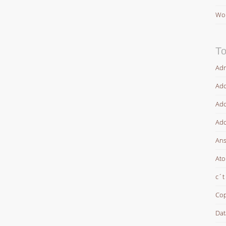
Wor
To
Adm
Ado
Ado
Ado
Ans
At
c´t
Cop
Dat