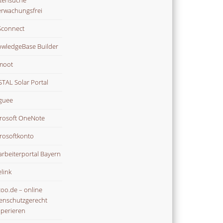
tensuche
rwachungsfrei
connect
wledgeBase Builder
moot
TAL Solar Portal
guee
rosoft OneNote
rosoftkonto
arbeiterportal Bayern
link
oo.de – online
enschutzgerecht
perieren