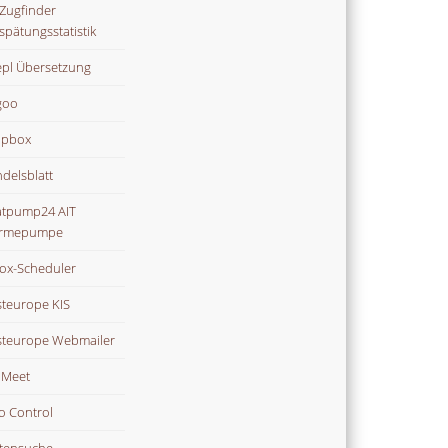
Zugfinder
spätungsstatistik
pl Übersetzung
goo
opbox
delsblatt
tpump24 AIT
rmepumpe
ox-Scheduler
teurope KIS
teurope Webmailer
i Meet
o Control