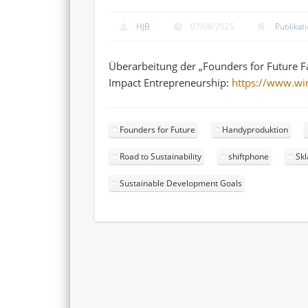
HJB
07/08/2025
Publikat
Überarbeitung der „Founders for Future F
Impact Entrepreneurship:
https://www.wirt
Founders for Future
Handyproduktion
Road to Sustainability
shiftphone
Skl
Sustainable Development Goals