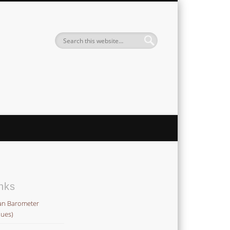
Institute
nks
an Barometer
lues)