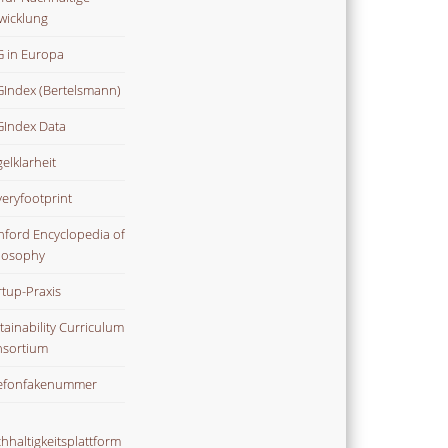
wicklung
 in Europa
Index (Bertelsmann)
Index Data
gelklarheit
veryfootprint
nford Encyclopedia of
losophy
rtup-Praxis
tainability Curriculum
sortium
efonfakenummer
hhaltigkeitsplattform