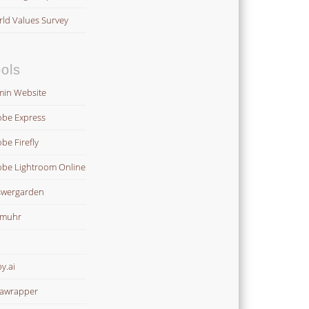
ld Values Survey
ols
in Website
be Express
be Firefly
be Lightroom Online
wergarden
omuhr
y.ai
awrapper