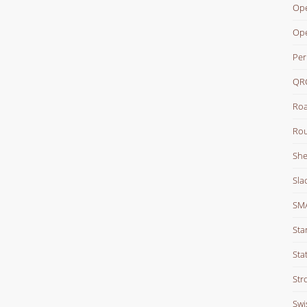
Ope
Op
Per
QR
Roa
Rou
She
Sla
SM
Sta
Stat
Str
Swi