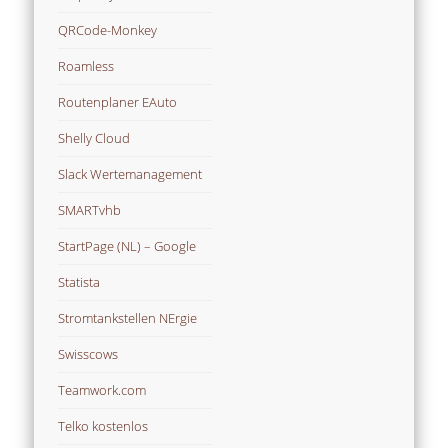
QRCode-Monkey
Roamless
Routenplaner EAuto
Shelly Cloud
Slack Wertemanagement
SMARTvhb
StartPage (NL) – Google
Statista
Stromtankstellen NErgie
Swisscows
Teamwork.com
Telko kostenlos