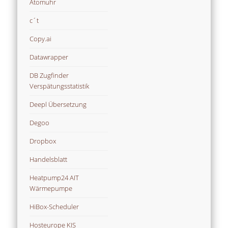
Atomuhr
c´t
Copy.ai
Datawrapper
DB Zugfinder
Verspätungsstatistik
Deepl Übersetzung
Degoo
Dropbox
Handelsblatt
Heatpump24 AIT
Wärmepumpe
HiBox-Scheduler
Hosteurope KIS