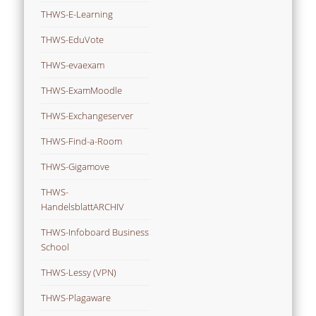
THWS-E-Learning
THWS-EduVote
THWS-evaexam
THWS-ExamMoodle
THWS-Exchangeserver
THWS-Find-a-Room
THWS-Gigamove
THWS-
HandelsblattARCHIV
THWS-Infoboard Business
School
THWS-Lessy (VPN)
THWS-Plagaware