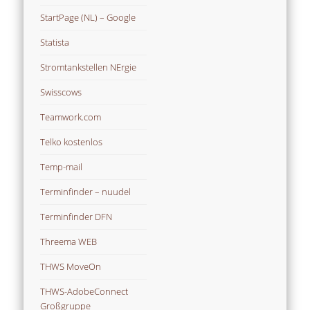
StartPage (NL) – Google
Statista
Stromtankstellen NErgie
Swisscows
Teamwork.com
Telko kostenlos
Temp-mail
Terminfinder – nuudel
Terminfinder DFN
Threema WEB
THWS MoveOn
THWS-AdobeConnect
Großgruppe