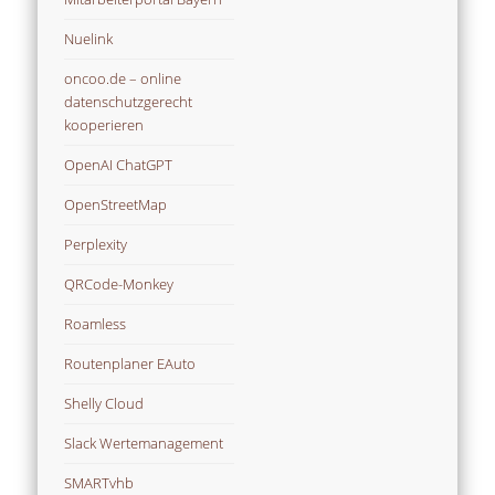
Nuelink
oncoo.de – online
datenschutzgerecht
kooperieren
OpenAI ChatGPT
OpenStreetMap
Perplexity
QRCode-Monkey
Roamless
Routenplaner EAuto
Shelly Cloud
Slack Wertemanagement
SMARTvhb