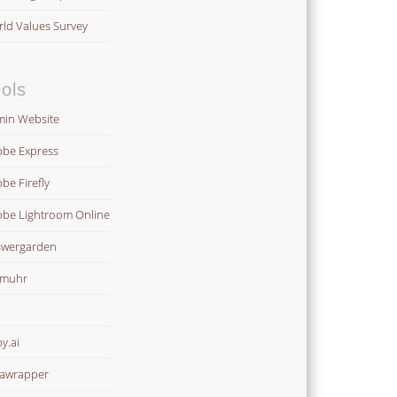
ld Values Survey
ols
in Website
be Express
be Firefly
be Lightroom Online
wergarden
omuhr
y.ai
awrapper