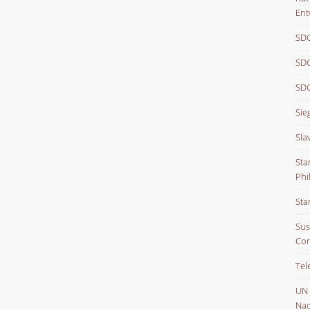
Ent
SDG
SDG
SDG
Sie
Sla
Sta
Phi
Sta
Sus
Con
Tel
UN
Nac