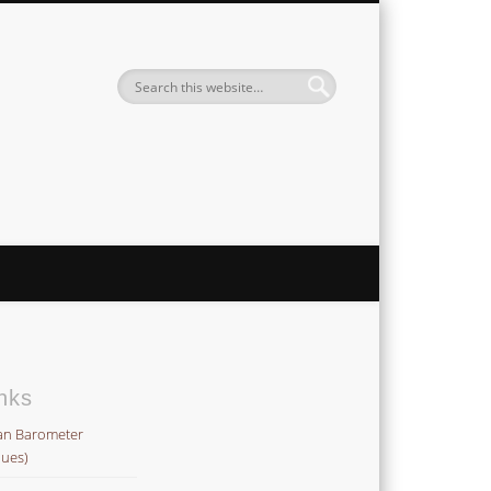
Institute
nks
an Barometer
lues)