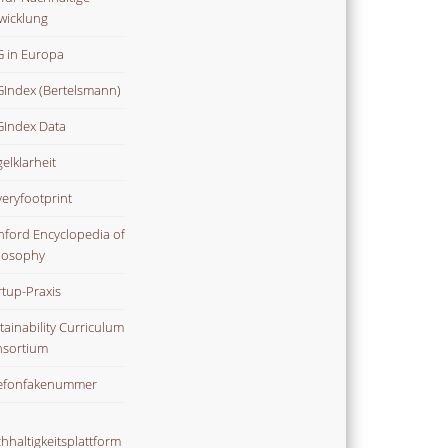
wicklung
 in Europa
Index (Bertelsmann)
Index Data
gelklarheit
veryfootprint
nford Encyclopedia of
losophy
rtup-Praxis
tainability Curriculum
sortium
efonfakenummer
hhaltigkeitsplattform