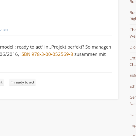
Bun
Bus
Rig
ionen
Char
Web
dell: ready to act“ in „Projekt perfekt? So managen
Dio
– 06/2016,
ISBN 978-3-00-052569-8
zusammen mit
Ent
Cha
ESG
nt
ready to act
Eth
Gem
Nac
Ica
Imp