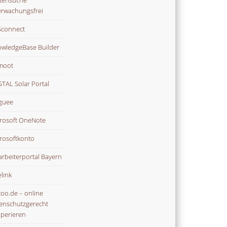
tensuche
rwachungsfrei
connect
wledgeBase Builder
moot
TAL Solar Portal
guee
rosoft OneNote
rosoftkonto
arbeiterportal Bayern
link
oo.de – online
enschutzgerecht
perieren