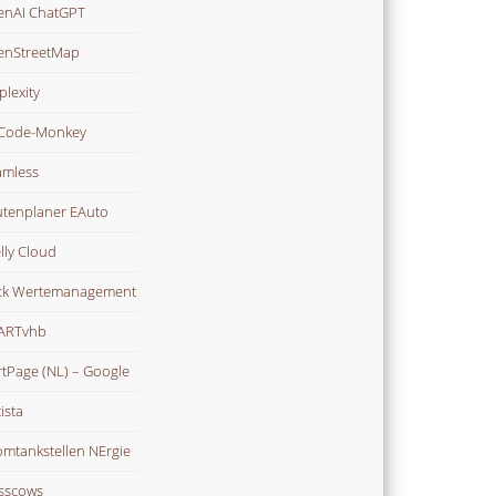
nAI ChatGPT
enStreetMap
plexity
Code-Monkey
mless
tenplaner EAuto
lly Cloud
ck Wertemanagement
ARTvhb
rtPage (NL) – Google
ista
omtankstellen NErgie
sscows