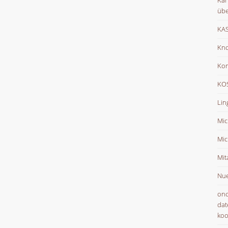
Kar
übe
KAS
Kno
Ko
KOS
Lin
Mic
Mic
Mit
Nue
onc
dat
koo