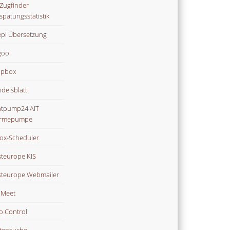
Zugfinder
spätungsstatistik
pl Übersetzung
goo
opbox
delsblatt
tpump24 AIT
rmepumpe
ox-Scheduler
teurope KIS
teurope Webmailer
i Meet
o Control