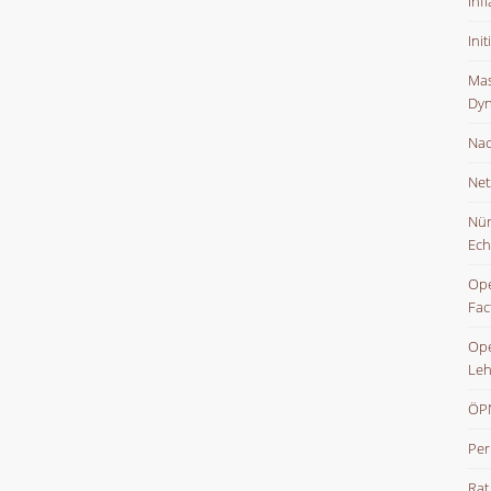
Inf
Ini
Mas
Dyn
Nac
Net
Nür
Ech
Ope
Fac
Ope
Leh
ÖPN
Per
Rat