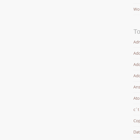
Wor
To
Adm
Ado
Ado
Ado
Ans
At
c´t
Cop
Dat