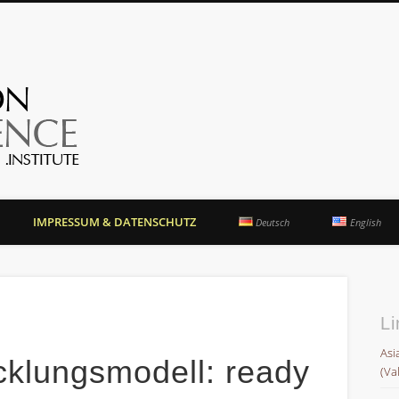
OrientationCompetence.
IMPRESSUM & DATENSCHUTZ
Deutsch
English
Li
Asi
klungsmodell: ready
(Va