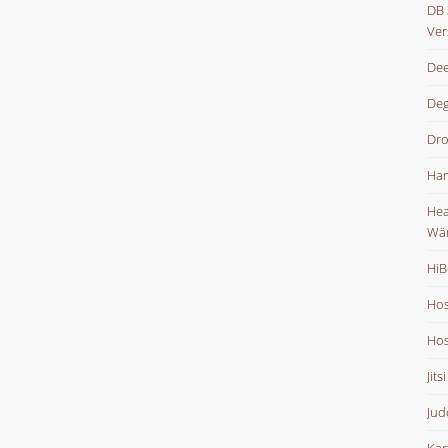
DB 
Ver
Dee
De
Dr
Han
Hea
Wä
HiB
Hos
Hos
Jits
Jud