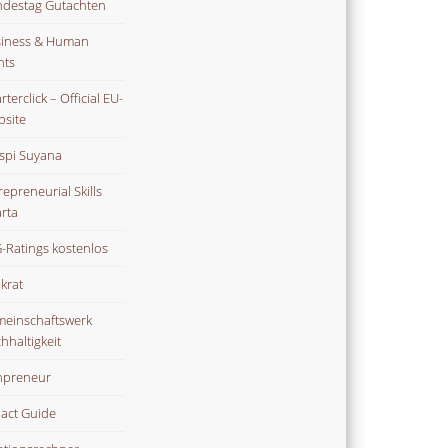
destag Gutachten
iness & Human
hts
terclick – Official EU-
site
spi Suyana
repreneurial Skills
rta
-Ratings kostenlos
ikrat
einschaftswerk
hhaltigkeit
npreneur
act Guide