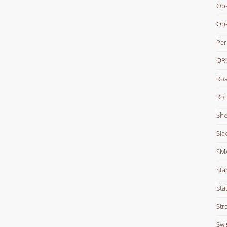
Ope
Op
Per
QR
Roa
Rou
She
Sla
SM
Sta
Stat
Str
Swi