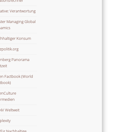
lationsrechner
tiative: Verantwortung
ter Managing Global
amics
hhaltiger Konsum
zpolitik.org
nberg Panorama
tzeit
n Factbook (World
tbook)
nCulture
rmedien
V Weltweit
plexity
 für Nachhaltige