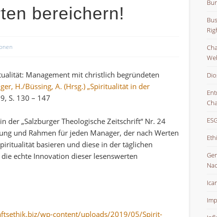
Bun
ten bereichern!
Bus
Rig
ionen
Char
Web
tualität: Management mit christlich begründeten
Dio
r, H./Büssing, A. (Hrsg.) „Spiritualität in der
Ent
19, S. 130 – 147
Cha
ESG
in der „Salzburger Theologische Zeitschrift“ Nr. 24
ierung und Rahmen für jeden Manager, der nach Werten
Eth
piritualität basieren und diese in der täglichen
Gem
t die echte Innovation dieser lesenswerten
Nac
Ica
Imp
tsethik.biz/wp-content/uploads/2019/05/Spirit-