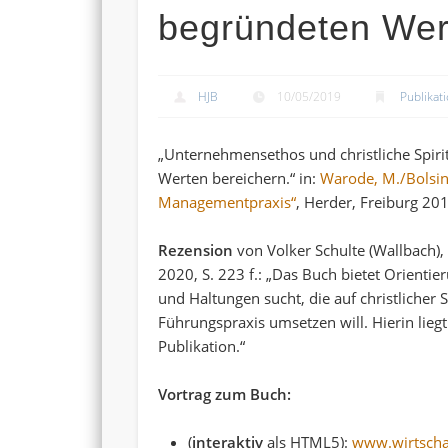
begründeten Wer
HJB
10/05/2019
Publikat
„Unternehmensethos und christliche Spiri
Werten bereichern.“ in:
Warode, M./Bolsinge
Managementpraxis“
, Herder, Freiburg 20
Rezension
von Volker Schulte (Wallbach), 
2020, S. 223 f.: „Das Buch bietet Orient
und Haltungen sucht, die auf christlicher S
Führungspraxis umsetzen will. Hierin lieg
Publikation.“
Vortrag zum Buch:
(
interaktiv
als HTML5):
www.wirtschaf