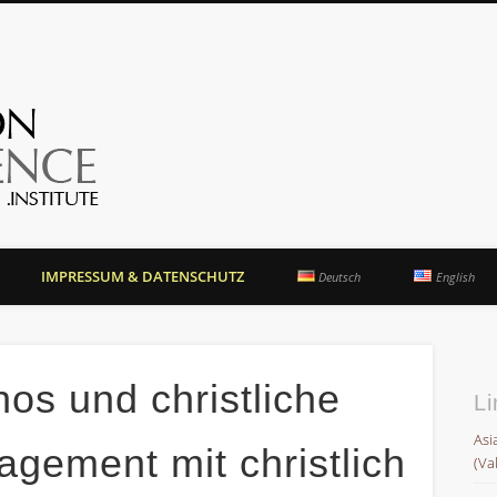
OrientationCompetence.
IMPRESSUM & DATENSCHUTZ
Deutsch
English
s und christliche
Li
Asi
nagement mit christlich
(Va