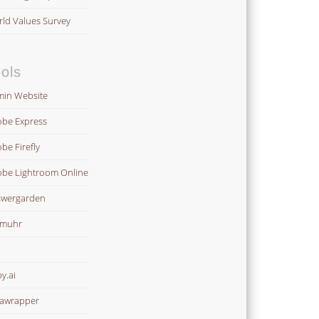
ld Values Survey
ols
in Website
be Express
be Firefly
be Lightroom Online
wergarden
omuhr
y.ai
awrapper