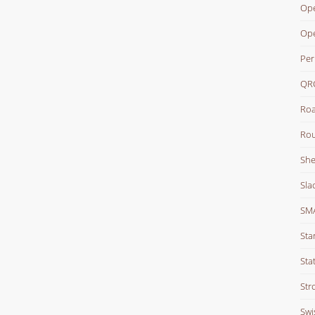
Ope
Op
Per
QR
Roa
Rou
She
Sla
SM
Sta
Stat
Str
Swi