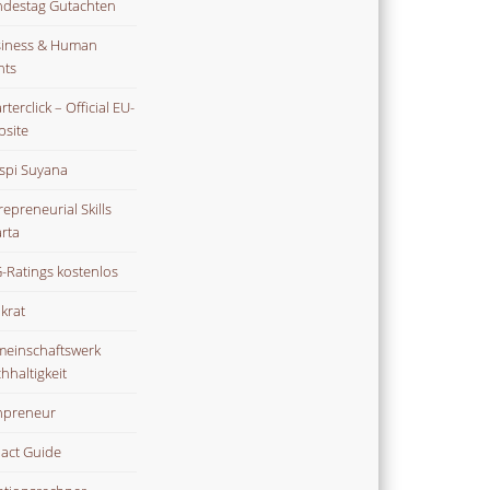
destag Gutachten
iness & Human
hts
terclick – Official EU-
site
spi Suyana
repreneurial Skills
rta
-Ratings kostenlos
ikrat
einschaftswerk
hhaltigkeit
npreneur
act Guide