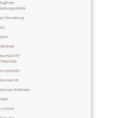
Zugfinder
spätungsstatistik
pl Übersetzung
goo
opbox
delsblatt
tpump24 AIT
rmepumpe
ox-Scheduler
teurope KIS
teurope Webmailer
i Meet
o Control