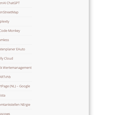
nAI ChatGPT
enStreetMap
plexity
Code-Monkey
mless
tenplaner EAuto
lly Cloud
ck Wertemanagement
ARTvhb
rtPage (NL) – Google
ista
omtankstellen NErgie
sscows