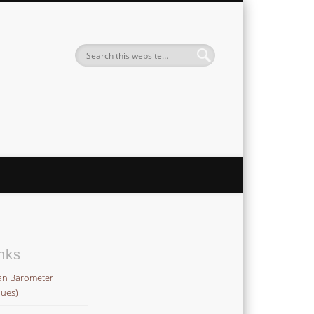
Institute
nks
an Barometer
lues)