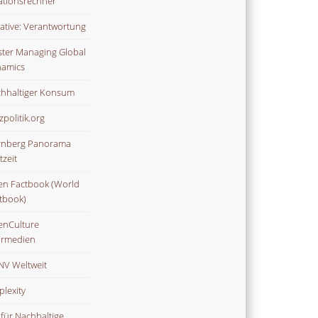
lationsrechner
tiative: Verantwortung
ter Managing Global
amics
hhaltiger Konsum
zpolitik.org
nberg Panorama
tzeit
n Factbook (World
tbook)
nCulture
rmedien
V Weltweit
plexity
 für Nachhaltige