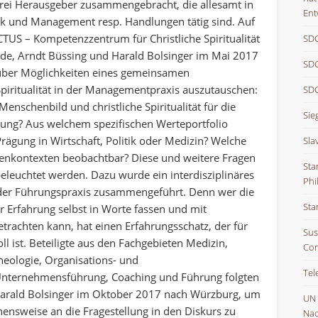
 drei Herausgeber zusammengebracht, die allesamt in
Ent
Ethik und Management resp. Handlungen tätig sind. Auf
US – Kompetenzzentrum für Christliche Spiritualität
SDG
de, Arndt Büssing und Harald Bolsinger im Mai 2017
SDG
 über Möglichkeiten eines gemeinsamen
Spiritualität in der Managementpraxis auszutauschen:
SDG
Menschenbild und christliche Spiritualität für die
Sie
gung? Aus welchem spezifischen Werteportfolio
Prägung in Wirtschaft, Politik oder Medizin? Welche
Sla
senkontexten beobachtbar? Diese und weitere Fragen
Sta
eleuchtet werden. Dazu wurde ein interdisziplinäres
Phi
 der Führungspraxis zusammengeführt. Denn wer die
Sta
 Erfahrung selbst in Worte fassen und mit
etrachten kann, hat einen Erfahrungsschatz, der für
Sus
 ist. Beteiligte aus den Fachgebieten Medizin,
Con
Theologie, Organisations- und
Tel
Unternehmensführung, Coaching und Führung folgten
Harald Bolsinger im Oktober 2017 nach Würzburg, um
UN
nsweise an die Fragestellung in den Diskurs zu
Nac