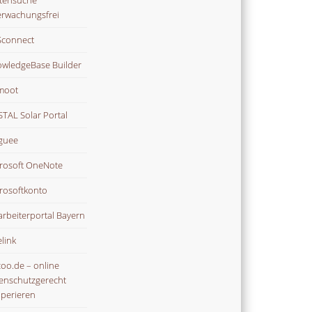
tensuche
rwachungsfrei
connect
wledgeBase Builder
moot
TAL Solar Portal
guee
rosoft OneNote
rosoftkonto
arbeiterportal Bayern
link
oo.de – online
enschutzgerecht
perieren