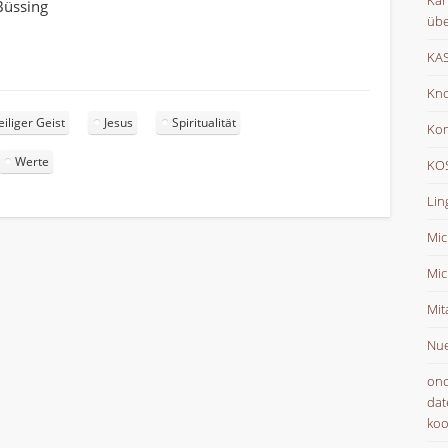
Kar
Büssing
übe
KAS
Kno
eiliger Geist
Jesus
Spiritualität
Ko
Werte
KOS
Lin
Mic
Mic
Mit
Nue
onc
dat
koo