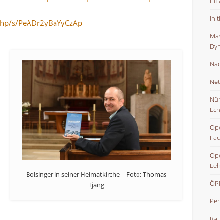
Inf
Ini
.php/s/PeADr2yBaYyCzAp
Mas
Dyn
Nac
Net
Nür
n
Ech
Ope
Fac
Ope
Leh
Bolsinger in seiner Heimatkirche – Foto: Thomas
ÖPN
Tjang
Per
Rat