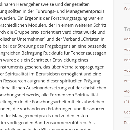
ziplinären Herangehensweise und der gezielten
Wor
hrung sollten in der Führungs- und Managementpraxis
t werden. Ein Ergebnis der Forschungstagung war ein
rschiedlichen Modulen, der in einem weiteren Schritt
To
ch die Gruppe praxisorientiert verdichtet wurde und
olischer Unternehmer“ und der Verband „Christen in
Adm
e bei der Streuung des Fragebogens an eine passende
Ado
fangreichen Befragung Rückläufe für Tendenzaussagen
 wurde als ein Schritt zur Entwicklung eines
Ado
sinstruments gesehen, das über Verhaltensprägungen
Ado
 Spiritualität im Berufsleben ermöglicht und eine
n Ressourcen aufgrund dieser spirituellen Prägung
Ans
inhaltlichen Auseinandersetzung auf der christlichen
At
s Forschungsnetzwerks, alle Formen von Spiritualität
tellungen) in die Forschungsarbeit mit einzubeziehen.
c´t
ntstanden, die vorhandenen Erfahrungen und Ressourcen
Cop
t in der Managementpraxis und zu den ersten
 im vorliegenden Band zusammenzuführen. Als
Dat
ragestellungen in den Blick genommen worden: