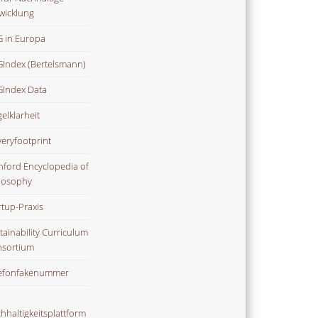
wicklung
 in Europa
Index (Bertelsmann)
Index Data
gelklarheit
veryfootprint
nford Encyclopedia of
losophy
rtup-Praxis
tainability Curriculum
sortium
efonfakenummer
hhaltigkeitsplattform