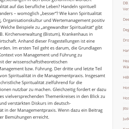
DB 
lität auf das berufliche Leben? Handeln spirituell
Ver
anders – womöglich „besser“? Wie kann Spiritualität
Dee
Organisationskultur und Wertemanagement positiv
lche Beispiele zu „angewandter Spiritualität“ gibt
De
 B. Kirchenverwaltung (Bistum), Krankenhaus in
Dr
irtschaft. Anhand dieser Fragestellungen ist eine
den. Im ersten Teil geht es darum, die Grundlagen
Han
 im Kontext von Management und Führung zu
Hea
 mit der wissenschaftstheoretischen
Wä
nagement bzw. Führung. Der dritte und letzte Teil
von Spiritualität in die Managementpraxis. Insgesamt
HiB
ristliche Spiritualität zielführend für die
Hos
onen nutzbar zu machen. Gleichzeitig fordert er dazu
ses vielversprechenden Themenkreises in den Blick zu
Hos
und verstärkten Diskurs im deutsch-
Jits
ität in der Managementpraxis. Wenn dazu ein Beitrag
erer Bemühungen erreicht.
Jud