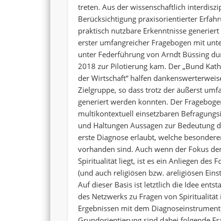
treten. Aus der wissenschaftlich interdis
Berücksichtigung praxisorientierter Erfa
praktisch nutzbare Erkenntnisse generier
erster umfangreicher Fragebogen mit unte
unter Federführung von Arndt Büssing dur
2018 zur Pilotierung kam. Der „Bund Kath
der Wirtschaft“ halfen dankenswerterweis
Zielgruppe, so dass trotz der äußerst um
generiert werden konnten. Der Fragebogen
multikontextuell einsetzbaren Befragung
und Haltungen Aussagen zur Bedeutung der
erste Diagnose erlaubt, welche besondere
vorhanden sind. Auch wenn der Fokus der 
Spiritualität liegt, ist es ein Anliegen de
(und auch religiösen bzw. areligiösen Eins
Auf dieser Basis ist letztlich die Idee e
des Netzwerks zu Fragen von Spiritualitä
Ergebnissen mit dem Diagnoseinstrument
Grundorientierung sind dabei folgende F