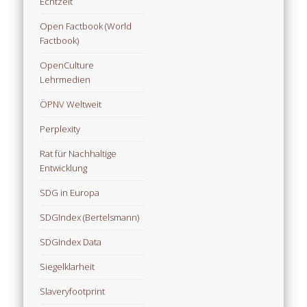
Echtzeit
Open Factbook (World
Factbook)
OpenCulture
Lehrmedien
ÖPNV Weltweit
Perplexity
Rat für Nachhaltige
Entwicklung
SDG in Europa
SDGIndex (Bertelsmann)
SDGIndex Data
Siegelklarheit
Slaveryfootprint