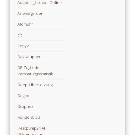
Adobe Lightroom Online
Answergarden
Atomuhr
c´t
Copy.ai
Datawrapper
DB Zugfinder
Verspätungsstatistik
Deepl Übersetzung
Degoo
Dropbox
Handelsblatt
Heatpump24 AIT
Wärmepumpe