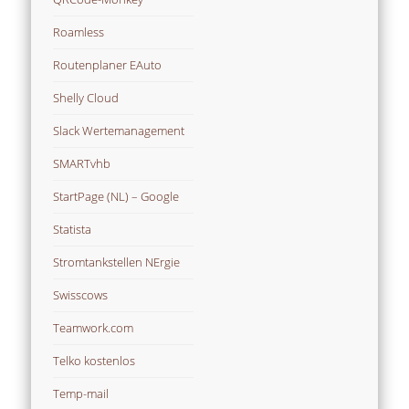
Roamless
Routenplaner EAuto
Shelly Cloud
Slack Wertemanagement
SMARTvhb
StartPage (NL) – Google
Statista
Stromtankstellen NErgie
Swisscows
Teamwork.com
Telko kostenlos
Temp-mail