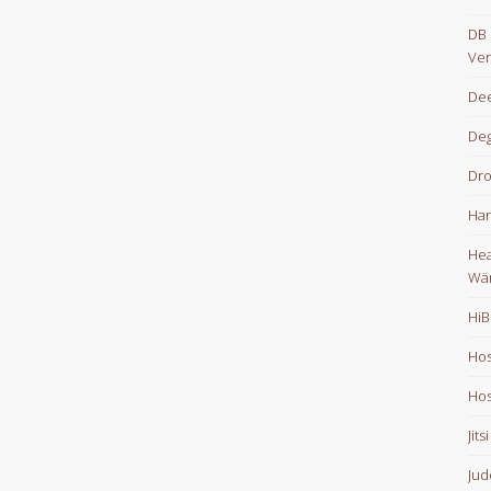
DB 
Ver
Dee
De
Dr
Han
Hea
Wä
HiB
Hos
Hos
Jits
Jud