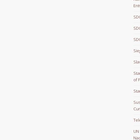
Ent
SDG
SDG
SDG
Sie
Sla
Sta
of 
Sta
Sus
Cur
Te
UN
Nac