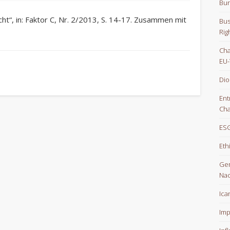
Bun
t“, in: Faktor C, Nr. 2/2013, S. 14-17. Zusammen mit
Bus
Rig
Cha
EU-
Dio
Ent
Cha
ESG
Eth
Gem
Nac
Ica
Imp