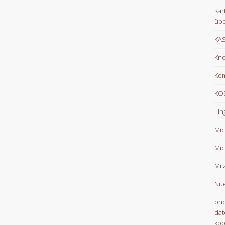
Kar
übe
KA
Kno
Ko
KOS
Lin
Mic
Mic
Mit
Nue
onc
dat
koo