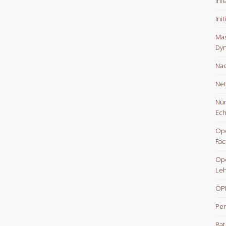
Inf
Ini
Mas
Dyn
Nac
Net
Nür
Ech
Ope
Fac
Op
Le
ÖPN
Per
Rat