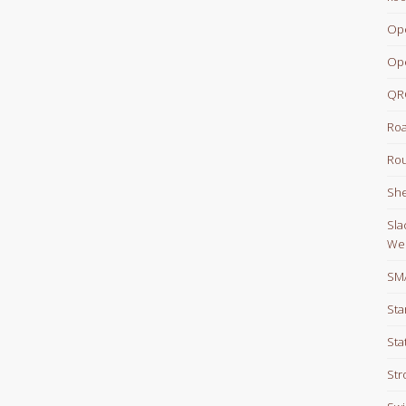
Op
Op
QR
Roa
Rou
She
Sla
We
SM
Sta
Sta
Str