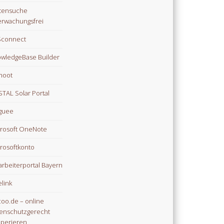
tensuche
rwachungsfrei
Sconnect
wledgeBase Builder
moot
TAL Solar Portal
guee
rosoft OneNote
rosoftkonto
arbeiterportal Bayern
link
oo.de – online
enschutzgerecht
perieren