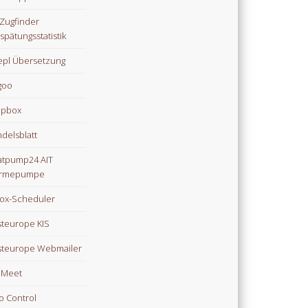
Zugfinder
spätungsstatistik
pl Übersetzung
goo
opbox
delsblatt
tpump24 AIT
rmepumpe
ox-Scheduler
teurope KIS
teurope Webmailer
i Meet
o Control