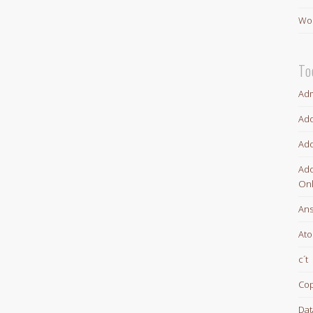
Wor
To
Adm
Ado
Ado
Ado
Onl
An
At
c´t
Cop
Dat