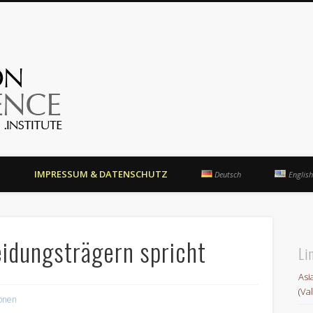
OrientationCompetence.Instit
N
IMPRESSUM & DATENSCHUTZ
Deutsch
English
idungsträgern spricht
Li
Asi
(Va
ionen