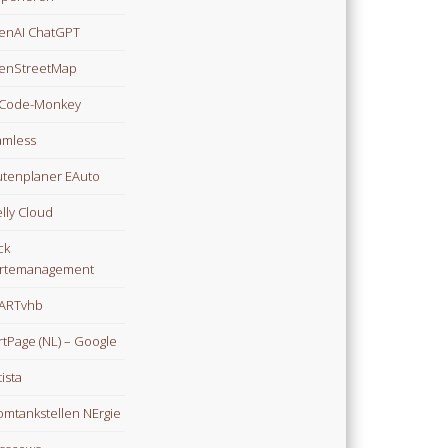
enAI ChatGPT
enStreetMap
Code-Monkey
mless
tenplaner EAuto
lly Cloud
ck
rtemanagement
ARTvhb
rtPage (NL) – Google
tista
omtankstellen NErgie