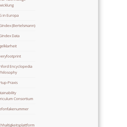
wicklung
 in Europa
Index (Bertelsmann)
Index Data
gelklarheit
veryfootprint
nford Encyclopedia
Philosophy
rtup-Praxis
tainability
riculum Consortium
lefonfakenummer
hhaltigkeitsplattform