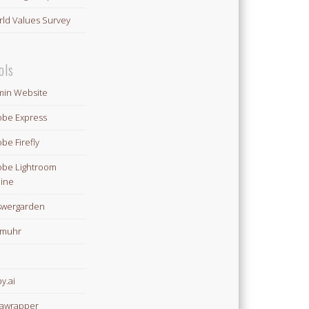
ld Values Survey
ols
in Website
be Express
be Firefly
be Lightroom
ine
swergarden
omuhr
y.ai
awrapper