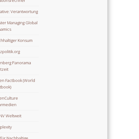
lationsrechner
tiative: Verantwortung
ter Managing Global
amics
hhaltiger Konsum
zpolitik.org
nberg Panorama
tzeit
n Factbook (World
tbook)
enCulture
hrmedien
V Weltweit
plexity
 für Nachhaltige