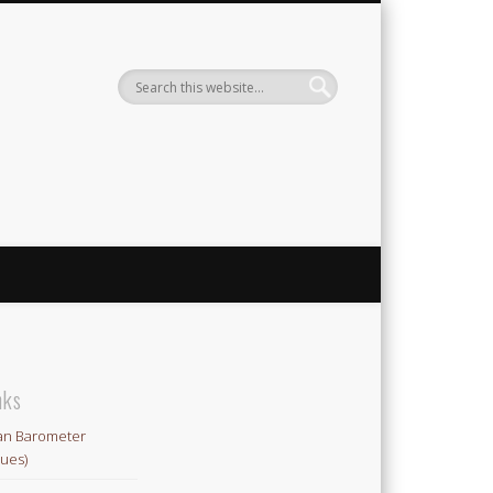
ute
nks
an Barometer
lues)