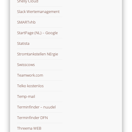
Shelly Cloud
Slack Wertemanagement
SMARTvhb
StartPage (NL) – Google
Statista
Stromtankstellen NErgie
Swisscows
Teamwork.com
Telko kostenlos
Temp-mail
Terminfinder – nuudel
Terminfinder DFN
Threema WEB