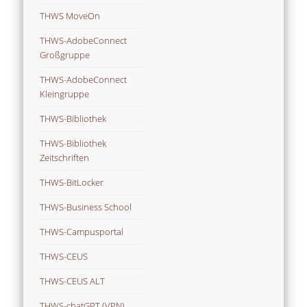
THWS MoveOn
THWS-AdobeConnect
Großgruppe
THWS-AdobeConnect
Kleingruppe
THWS-Bibliothek
THWS-Bibliothek
Zeitschriften
THWS-BitLocker
THWS-Business School
THWS-Campusportal
THWS-CEUS
THWS-CEUS ALT
THWS-chatGPT (VPN)