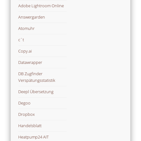
Adobe Lightroom Online
Answergarden
Atomuhr
c´t
Copy.ai
Datawrapper
DB Zugfinder
Verspätungsstatistik
Deepl Übersetzung
Degoo
Dropbox
Handelsblatt
Heatpump24 AIT