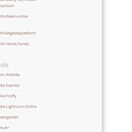
sortium
efonfakenummer
hhaltigkeitsplattform
ld Values Survey
ols
in Website
be Express
be Firefly
be Lightroom Online
wergarden
omuhr