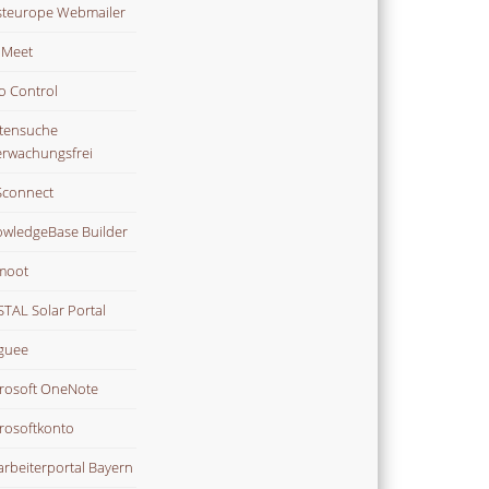
teurope Webmailer
i Meet
o Control
tensuche
rwachungsfrei
connect
wledgeBase Builder
moot
TAL Solar Portal
guee
rosoft OneNote
rosoftkonto
arbeiterportal Bayern