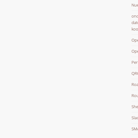
Nue
onc
dat
koo
Ope
Op
Per
QR
Roa
Rou
She
Sla
SM