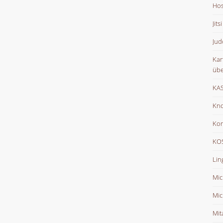
Hos
Jits
Jud
Kar
übe
KAS
Kno
Ko
KOS
Lin
Mic
Mic
Mit