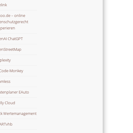
link
oo.de – online
enschutzgerecht
perieren
nAI ChatGPT
enStreetMap
plexity
Code-Monkey
mless
tenplaner EAuto
lly Cloud
ck Wertemanagement
ARTvhb