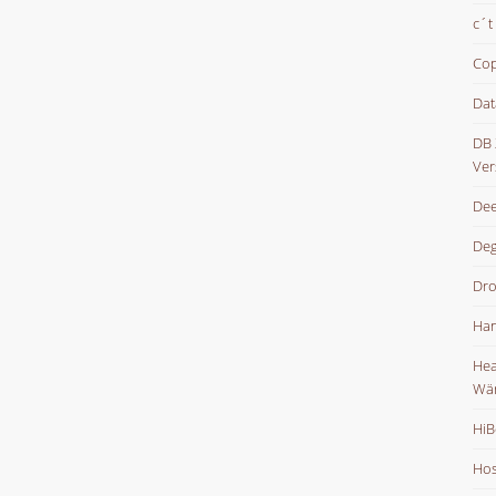
c´t
Cop
Dat
DB 
Ver
Dee
De
Dr
Han
Hea
Wä
HiB
Hos