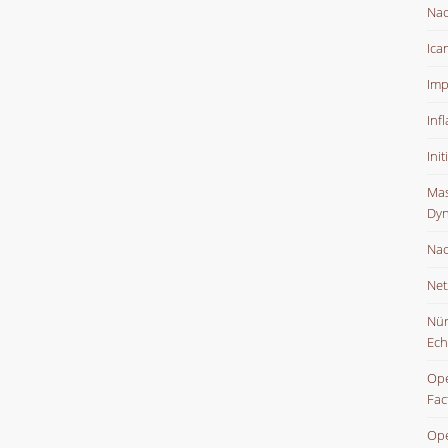
Nac
Ica
Imp
Inf
Ini
Mas
Dyn
Nac
Net
Nür
Ech
Ope
Fac
Ope