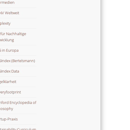
rmedien
V Weltweit
plexity
 für Nachhaltige
wicklung
 in Europa
Index (Bertelsmann)
Index Data
gelklarheit
veryfootprint
nford Encyclopedia of
losophy
rtup-Praxis
tainability Curriculum