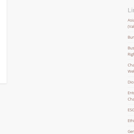
Li
Asi
(Va
Bun
Bus
Rig
Char
Web
Dio
Ent
Cha
ESG
Eth
Gem