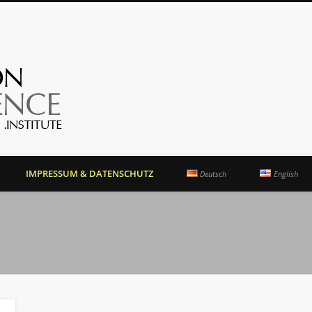
OrientationCompetence.
IMPRESSUM & DATENSCHUTZ
Deutsch
English