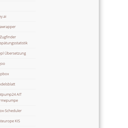
y.ai
awrapper
Zugfinder
spätungsstatistik
pl Übersetzung
goo
opbox
delsblatt
tpump24 AIT
rmepumpe
ox-Scheduler
teurope KIS