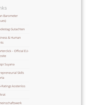
nks
an Barometer
lues)
destag Gutachten
iness & Human
hts
terclick – Official EU-
site
spi Suyana
repreneurial Skills
rta
-Ratings kostenlos
ikrat
einschaftswerk