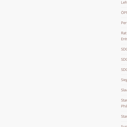
Leh
ÖPN
Per
Rat
Ent
SDG
SDG
SDG
Sie
Sla
Sta
Phi
Sta
Sus