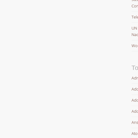
Con
Tel
UN
Nac
Wor
To
Adm
Ado
Ado
Ado
Ans
At