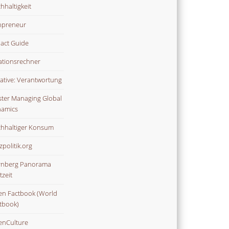
hhaltigkeit
npreneur
act Guide
lationsrechner
tiative: Verantwortung
ter Managing Global
amics
hhaltiger Konsum
zpolitik.org
nberg Panorama
tzeit
n Factbook (World
tbook)
nCulture