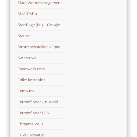
Slack Wertemanagement
SMARTvhb
StartPage (NL) – Google
Statista
Stromtankstellen NErgie
Swisscows
Teamwork.com
Telko kostenlos
Temp-mail
Terminfinder – nuudel
Terminfinder DFN
Threema WEB
THWS MoveOn