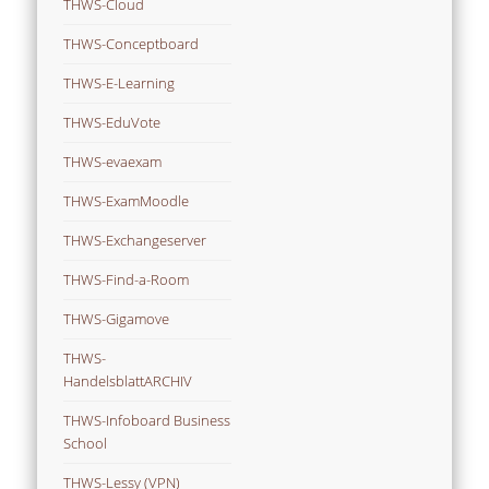
THWS-Cloud
THWS-Conceptboard
THWS-E-Learning
THWS-EduVote
THWS-evaexam
THWS-ExamMoodle
THWS-Exchangeserver
THWS-Find-a-Room
THWS-Gigamove
THWS-
HandelsblattARCHIV
THWS-Infoboard Business
School
THWS-Lessy (VPN)