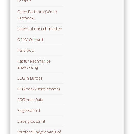
Echtzeit
Open Factbook (World
Factbook)
OpenCulture Lehrmedien
ÖPNV Weltweit
Perplexity
Rat für Nachhaltige
Entwicklung
SDG in Europa
SDGIndex (Bertelsmann)
SDGIndex Data
Siegelklarheit
Slaveryfootprint
Stanford Encyclopedia of