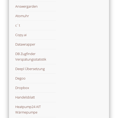
Answergarden
Atomuhr
c´t
Copy.ai
Datawrapper
DB Zugfinder
Verspätungsstatistik
Deepl Übersetzung
Degoo
Dropbox
Handelsblatt
Heatpump24 AIT
Wärmepumpe