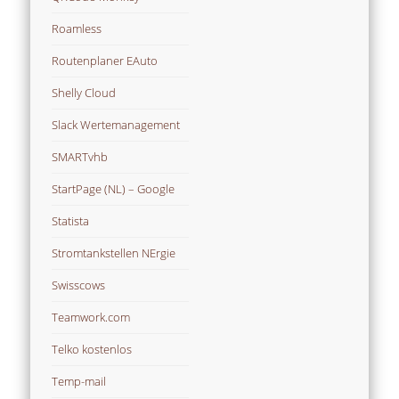
Roamless
Routenplaner EAuto
Shelly Cloud
Slack Wertemanagement
SMARTvhb
StartPage (NL) – Google
Statista
Stromtankstellen NErgie
Swisscows
Teamwork.com
Telko kostenlos
Temp-mail