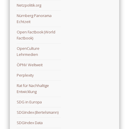
Netzpolitik.org
Nürnberg Panorama
Echtzeit
Open Factbook (World
Factbook)
OpenCulture
Lehrmedien
ÖPNV Weltweit
Perplexity
Rat für Nachhaltige
Entwicklung
SDG in Europa
SDGIndex (Bertelsmann)
SDGIndex Data