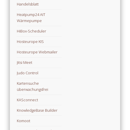
Handelsblatt
Heatpump24 AIT
Wärmepumpe
HiBox-Scheduler
Hosteurope KIS
Hosteurope Webmailer
Jitsi Meet
Judo Control
Kartensuche
überwachungsfrei
KASconnect
KnowledgeBase Builder
Komoot