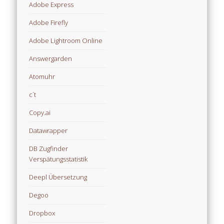
Adobe Express
Adobe Firefly
Adobe Lightroom Online
Answergarden
Atomuhr
c´t
Copy.ai
Datawrapper
DB Zugfinder
Verspätungsstatistik
Deepl Übersetzung
Degoo
Dropbox