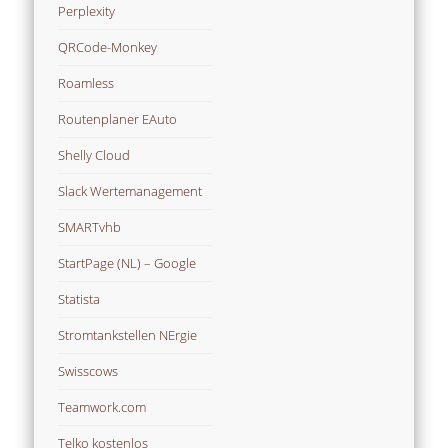
Perplexity
QRCode-Monkey
Roamless
Routenplaner EAuto
Shelly Cloud
Slack Wertemanagement
SMARTvhb
StartPage (NL) – Google
Statista
Stromtankstellen NErgie
Swisscows
Teamwork.com
Telko kostenlos