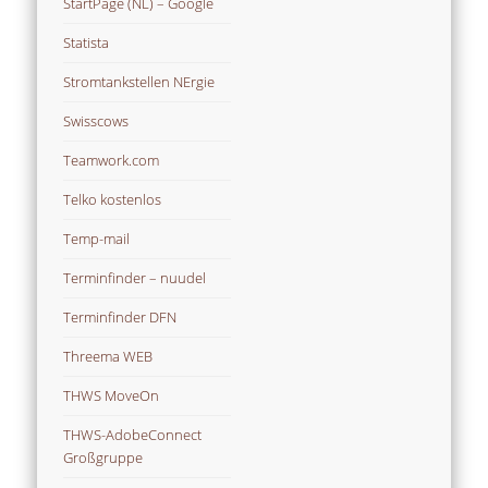
StartPage (NL) – Google
Statista
Stromtankstellen NErgie
Swisscows
Teamwork.com
Telko kostenlos
Temp-mail
Terminfinder – nuudel
Terminfinder DFN
Threema WEB
THWS MoveOn
THWS-AdobeConnect
Großgruppe