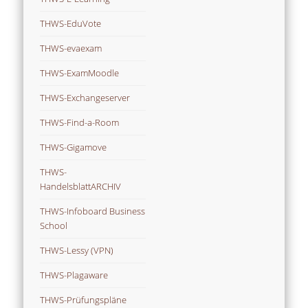
THWS-EduVote
THWS-evaexam
THWS-ExamMoodle
THWS-Exchangeserver
THWS-Find-a-Room
THWS-Gigamove
THWS-
HandelsblattARCHIV
THWS-Infoboard Business
School
THWS-Lessy (VPN)
THWS-Plagaware
THWS-Prüfungspläne