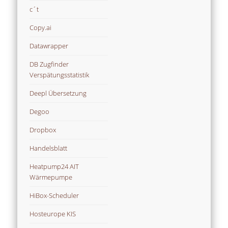
c´t
Copy.ai
Datawrapper
DB Zugfinder
Verspätungsstatistik
Deepl Übersetzung
Degoo
Dropbox
Handelsblatt
Heatpump24 AIT
Wärmepumpe
HiBox-Scheduler
Hosteurope KIS