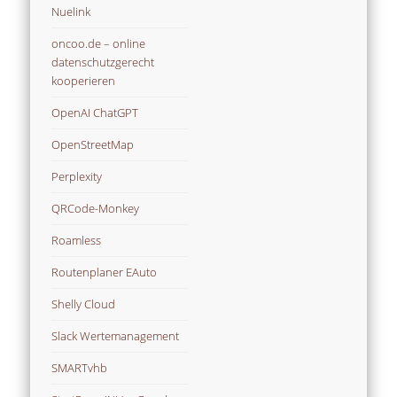
Nuelink
oncoo.de – online
datenschutzgerecht
kooperieren
OpenAI ChatGPT
OpenStreetMap
Perplexity
QRCode-Monkey
Roamless
Routenplaner EAuto
Shelly Cloud
Slack Wertemanagement
SMARTvhb