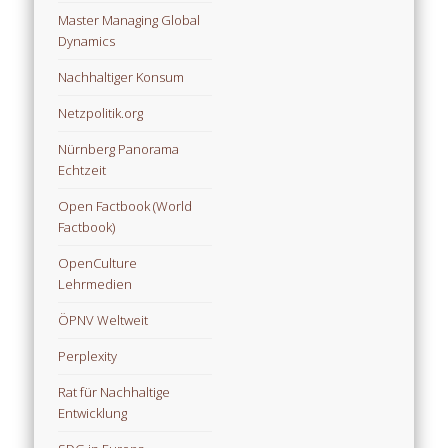
Master Managing Global
Dynamics
Nachhaltiger Konsum
Netzpolitik.org
Nürnberg Panorama
Echtzeit
Open Factbook (World
Factbook)
OpenCulture
Lehrmedien
ÖPNV Weltweit
Perplexity
Rat für Nachhaltige
Entwicklung