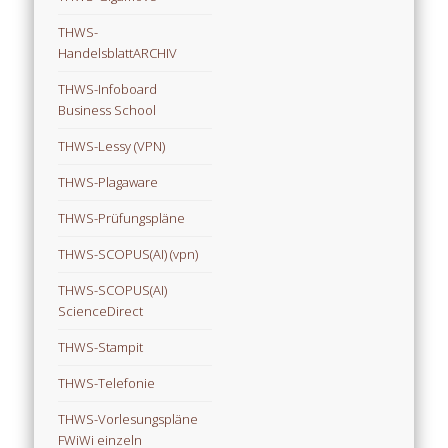
THWS-
HandelsblattARCHIV
THWS-Infoboard
Business School
THWS-Lessy (VPN)
THWS-Plagaware
THWS-Prüfungspläne
THWS-SCOPUS(AI) (vpn)
THWS-SCOPUS(AI)
ScienceDirect
THWS-Stampit
THWS-Telefonie
THWS-Vorlesungspläne
FWiWi einzeln