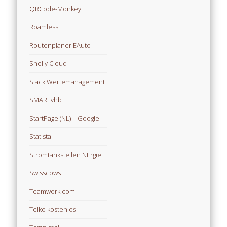
QRCode-Monkey
Roamless
Routenplaner EAuto
Shelly Cloud
Slack Wertemanagement
SMARTvhb
StartPage (NL) – Google
Statista
Stromtankstellen NErgie
Swisscows
Teamwork.com
Telko kostenlos