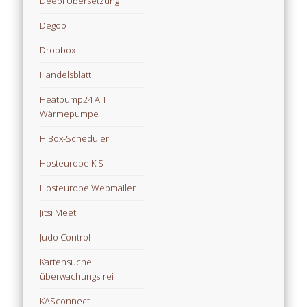
Deepl Übersetzung
Degoo
Dropbox
Handelsblatt
Heatpump24 AIT
Wärmepumpe
HiBox-Scheduler
Hosteurope KIS
Hosteurope Webmailer
Jitsi Meet
Judo Control
Kartensuche
überwachungsfrei
KASconnect