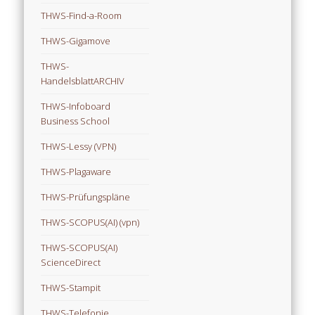
THWS-Find-a-Room
THWS-Gigamove
THWS-
HandelsblattARCHIV
THWS-Infoboard
Business School
THWS-Lessy (VPN)
THWS-Plagaware
THWS-Prüfungspläne
THWS-SCOPUS(AI) (vpn)
THWS-SCOPUS(AI)
ScienceDirect
THWS-Stampit
THWS-Telefonie