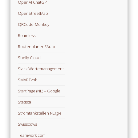
OpenAI ChatGPT
OpenStreetMap
QRCode-Monkey
Roamless
Routenplaner EAuto
Shelly Cloud
Slack Wertemanagement
SMARTvhb
StartPage (NL) – Google
Statista
Stromtankstellen NErgie
Swisscows
Teamwork.com