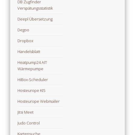
DB Zugfinder
Verspätungsstatistik
Deepl Übersetzung
Degoo
Dropbox
Handelsblatt
Heatpump24 AIT
Wärmepumpe
HiBox-Scheduler
Hosteurope KIS
Hosteurope Webmailer
Jitsi Meet
Judo Control
Kartensuche