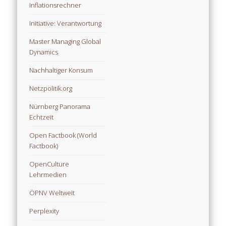
Inflationsrechner
Initiative: Verantwortung
Master Managing Global
Dynamics
Nachhaltiger Konsum
Netzpolitik.org
Nürnberg Panorama
Echtzeit
Open Factbook (World
Factbook)
OpenCulture
Lehrmedien
ÖPNV Weltweit
Perplexity