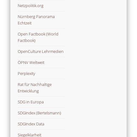
Netzpolitik.org
Nürnberg Panorama
Echtzeit
Open Factbook (World
Factbook)
OpenCulture Lehrmedien
ÖPNV Weltweit
Perplexity
Rat für Nachhaltige
Entwicklung
SDG in Europa
SDGIndex (Bertelsmann)
SDGIndex Data
Siegelklarheit