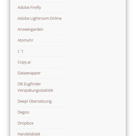
Adobe Firefly
Adobe Lightroom Online
Answergarden
Atomuhr
c´t
Copy.ai
Datawrapper
DB Zugfinder
Verspätungsstatistik
Deepl Übersetzung
Degoo
Dropbox
Handelsblatt