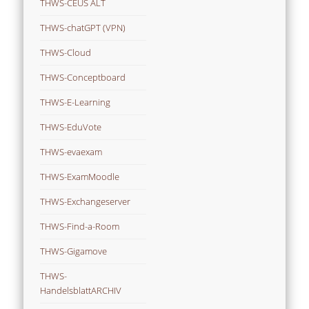
THWS-CEUS ALT
THWS-chatGPT (VPN)
THWS-Cloud
THWS-Conceptboard
THWS-E-Learning
THWS-EduVote
THWS-evaexam
THWS-ExamMoodle
THWS-Exchangeserver
THWS-Find-a-Room
THWS-Gigamove
THWS-
HandelsblattARCHIV