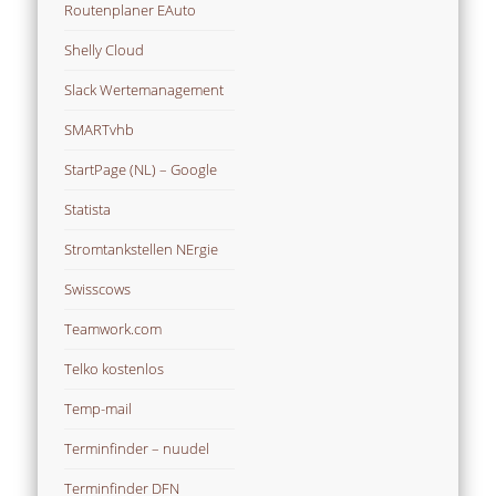
Routenplaner EAuto
Shelly Cloud
Slack Wertemanagement
SMARTvhb
StartPage (NL) – Google
Statista
Stromtankstellen NErgie
Swisscows
Teamwork.com
Telko kostenlos
Temp-mail
Terminfinder – nuudel
Terminfinder DFN