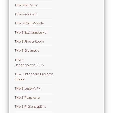
THWS-EduVote
THWS-evaexam
THWS-ExamMoodle
THWS-Exchangeserver
THWS-Find-a-Room
THWS-Gigamove
THWS-
HandelsblattARCHIV
THWS-Infoboard Business
School
THWS-Lessy (VPN)
THWS-Plagaware
THWS-Prüfungspläne