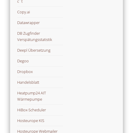
c´t
Copy.ai
Datawrapper
DB Zugfinder
Verspätungsstatistik
Deepl Übersetzung
Degoo
Dropbox
Handelsblatt
Heatpump24 AIT
Wärmepumpe
HiBox-Scheduler
Hosteurope KIS
Hosteurope Webmailer