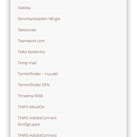
Statista
Stromtankstellen NErgie
Swisscows
Teamwork.com
Telko kostenlos
Temp-mail
Terminfinder – nuudel
Terminfinder DFN
Threema WEB
THWS MoveOn
THWS-AdobeConnect
Großgruppe
THWS-AdobeConnect