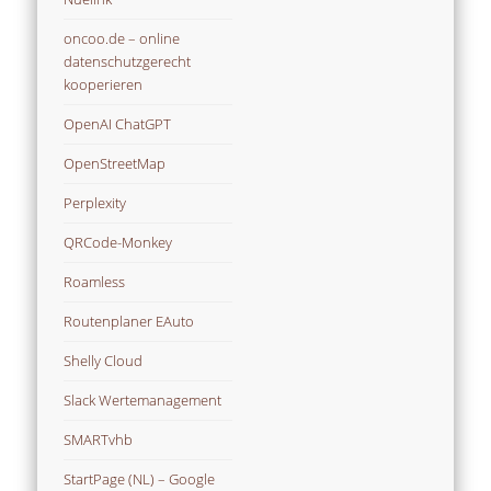
oncoo.de – online
datenschutzgerecht
kooperieren
OpenAI ChatGPT
OpenStreetMap
Perplexity
QRCode-Monkey
Roamless
Routenplaner EAuto
Shelly Cloud
Slack Wertemanagement
SMARTvhb
StartPage (NL) – Google