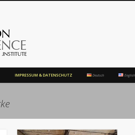
OrientationCompetence.Instit
N
IMPRESSUM & DATENSCHUTZ
Deutsch
English
rke