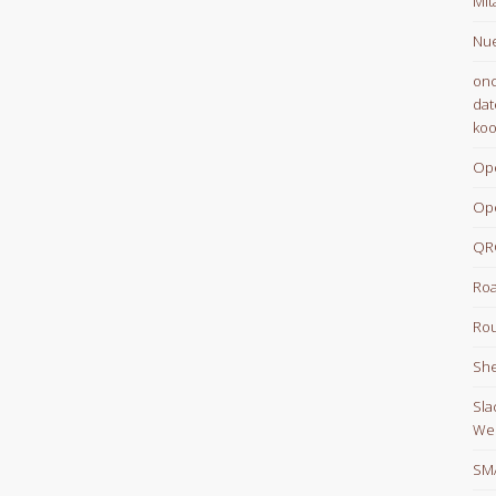
Mit
Nue
onc
dat
koo
Op
Op
QR
Roa
Rou
She
Sla
We
SM