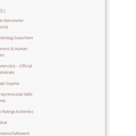
nks
an Barometer
lues)
destag Gutachten
iness & Human
hts
rterclick – Official
Website
spi Suyana
repreneurial Skills
rta
-Ratings kostenlos
ikrat
einschaftswerk