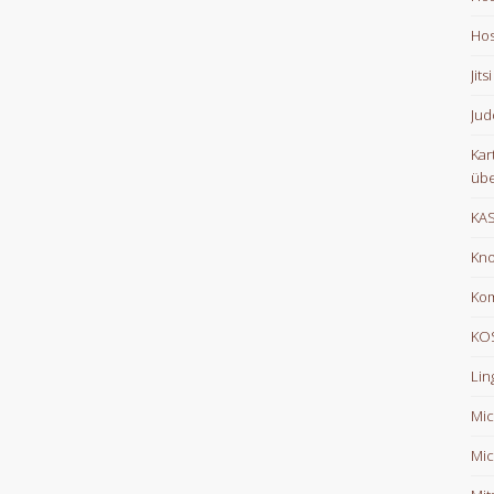
Hos
Jits
Jud
Kar
übe
KA
Kno
Ko
KOS
Lin
Mic
Mic