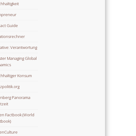
hhaltigkeit
npreneur
act Guide
lationsrechner
tiative: Verantwortung
ter Managing Global
amics
hhaltiger Konsum
zpolitik.org
nberg Panorama
tzeit
n Factbook (World
tbook)
enCulture