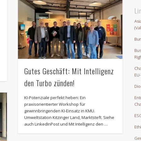
Li
Asi
(Va
Bun
Bus
Rig
-
Gutes Geschäft: Mit Intelligenz
Cha
EU-
den Turbo zünden!
Dio
KI-Potenziale perfekt heben: Ein
Ent
praxisorientierter Workshop für
Cha
gewinnbringenden KI-Einsatz in KMU.
ESG
Umweltstation Kitzinger Land, Marktsteft. Siehe
auch LinkedInPost und Mit Intelligenz den …
Eth
Gem