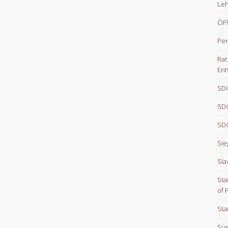
Le
ÖPN
Per
Rat
Ent
SDG
SDG
SDG
Sie
Sla
Sta
of 
Sta
Sus