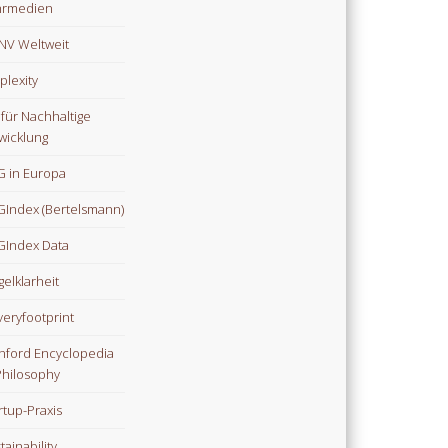
hrmedien
V Weltweit
plexity
 für Nachhaltige
wicklung
 in Europa
Index (Bertelsmann)
Index Data
gelklarheit
veryfootprint
nford Encyclopedia
Philosophy
rtup-Praxis
tainability