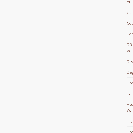
At
c´t
Cop
Dat
DB 
Ver
Dee
De
Dr
Han
Hea
Wä
HiB
Hos