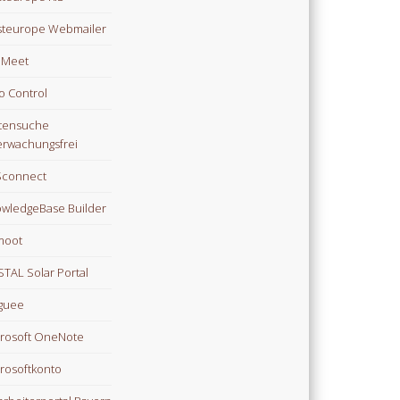
teurope Webmailer
i Meet
o Control
tensuche
rwachungsfrei
Sconnect
wledgeBase Builder
moot
TAL Solar Portal
guee
rosoft OneNote
rosoftkonto