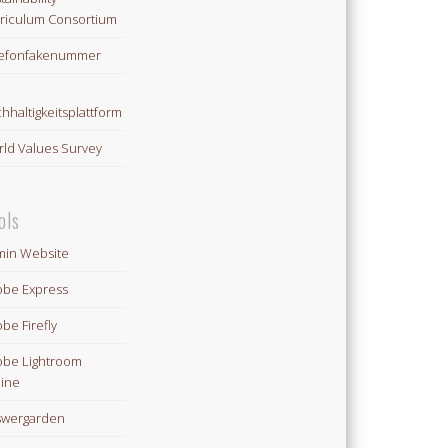
riculum Consortium
lefonfakenummer
hhaltigkeitsplattform
ld Values Survey
ols
in Website
be Express
be Firefly
be Lightroom
ine
swergarden