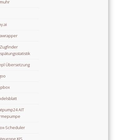
omuhr
y.ai
awrapper
Zugfinder
spätungsstatistik
pl Übersetzung
goo
opbox
delsblatt
tpump24 AIT
rmepumpe
ox-Scheduler
teurope KIS