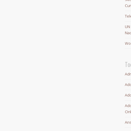
Cur
Te
UN
Nac
Wor
To
Adm
Ado
Ado
Ado
Onl
An