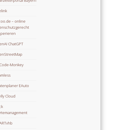
arbeiterportal Bayern
link
oo.de – online
enschutzgerecht
perieren
enAI ChatGPT
enStreetMap
Code-Monkey
mless
tenplaner EAuto
lly Cloud
ck
rtemanagement
ARTvhb