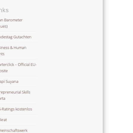
nks
an Barometer
lues)
destag Gutachten
iness & Human
hts
terclick – Official EU-
site
spi Suyana
repreneurial Skills
rta
-Ratings kostenlos
ikrat
einschaftswerk