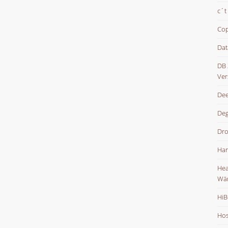
c´t
Cop
Dat
DB 
Ver
Dee
De
Dr
Han
Hea
Wä
HiB
Hos