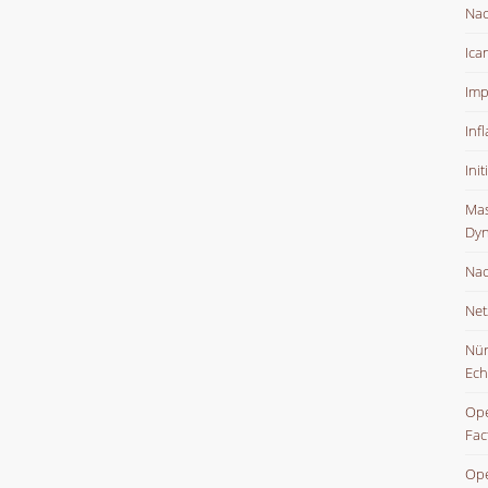
Nac
Ica
Imp
Inf
Ini
Mas
Dyn
Nac
Net
Nür
Ech
Ope
Fac
Ope