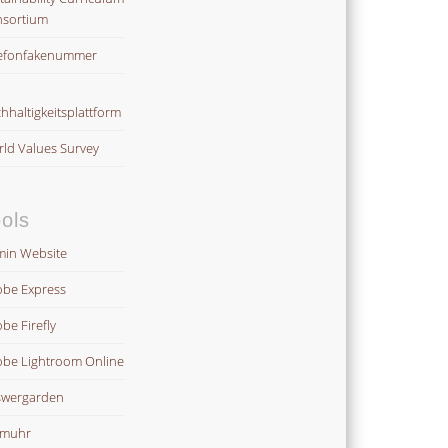
sortium
efonfakenummer
hhaltigkeitsplattform
ld Values Survey
ols
in Website
be Express
be Firefly
be Lightroom Online
wergarden
omuhr