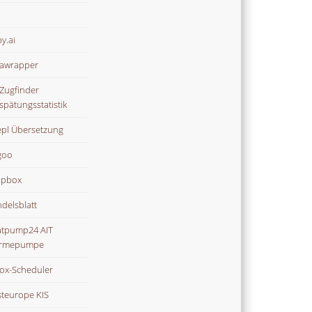
y.ai
awrapper
Zugfinder
spätungsstatistik
pl Übersetzung
goo
opbox
delsblatt
tpump24 AIT
rmepumpe
ox-Scheduler
teurope KIS