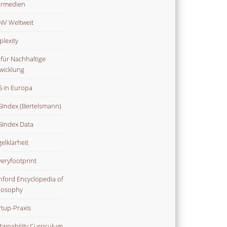
rmedien
V Weltweit
plexity
 für Nachhaltige
wicklung
 in Europa
Index (Bertelsmann)
Index Data
gelklarheit
veryfootprint
nford Encyclopedia of
losophy
rtup-Praxis
tainability Curriculum