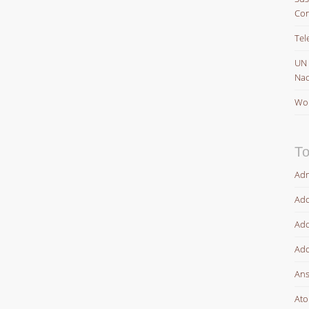
Con
Tel
UN
Nac
Wor
To
Adm
Ado
Ado
Ado
Ans
At