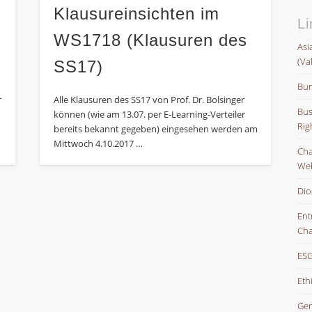
Klausureinsichten im
Li
WS1718 (Klausuren des
Asi
(Va
SS17)
Bun
r
Alle Klausuren des SS17 von Prof. Dr. Bolsinger
Bus
können (wie am 13.07. per E-Learning-Verteiler
Rig
bereits bekannt gegeben) eingesehen werden am
Mittwoch 4.10.2017 …
Char
Web
Dio
Ent
Cha
ESG
Eth
Gem