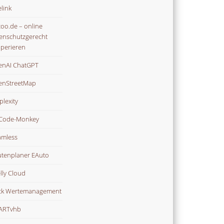
link
oo.de – online
enschutzgerecht
perieren
nAI ChatGPT
enStreetMap
plexity
Code-Monkey
mless
tenplaner EAuto
lly Cloud
ck Wertemanagement
ARTvhb