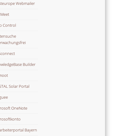
teurope Webmailer
i Meet
o Control
tensuche
rwachungsfrei
connect
wledgeBase Builder
moot
TAL Solar Portal
guee
rosoft OneNote
rosoftkonto
arbeiterportal Bayern