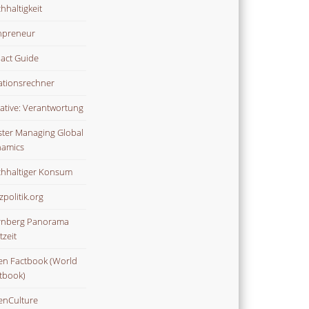
hhaltigkeit
npreneur
act Guide
lationsrechner
tiative: Verantwortung
ter Managing Global
amics
hhaltiger Konsum
zpolitik.org
nberg Panorama
tzeit
n Factbook (World
tbook)
nCulture