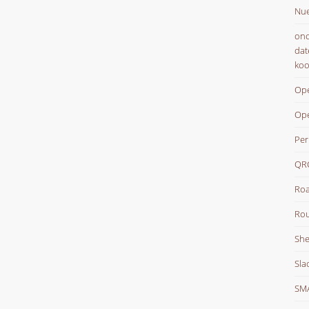
Nue
onc
dat
koo
Ope
Op
Per
QR
Roa
Rou
She
Sla
SM