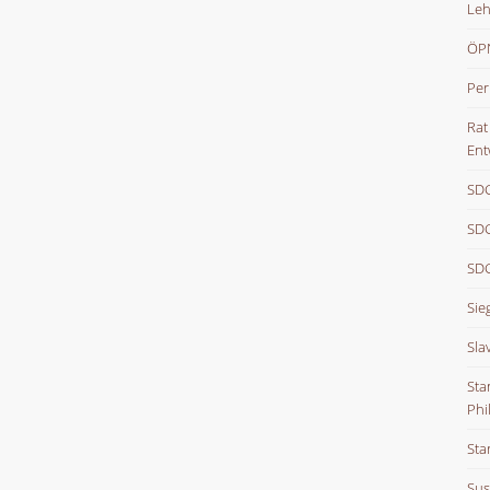
Leh
ÖPN
Per
Rat
Ent
SDG
SDG
SDG
Sie
Sla
Sta
Phi
Sta
Sus