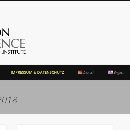
OrientationCompetence.
IMPRESSUM & DATENSCHUTZ
Deutsch
English
2018