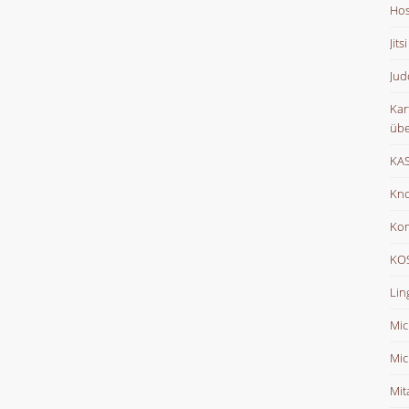
Hos
Jits
Jud
Kar
übe
KAS
Kno
Ko
KOS
Lin
Mic
Mic
Mit