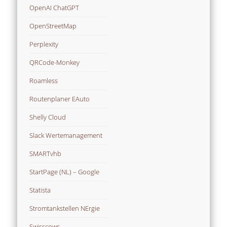
OpenAI ChatGPT
OpenStreetMap
Perplexity
QRCode-Monkey
Roamless
Routenplaner EAuto
Shelly Cloud
Slack Wertemanagement
SMARTvhb
StartPage (NL) – Google
Statista
Stromtankstellen NErgie
Swisscows