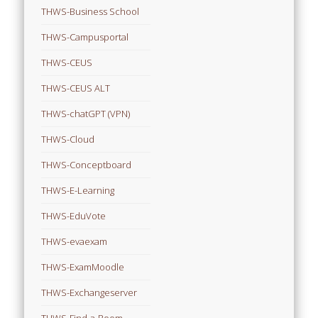
THWS-Business School
THWS-Campusportal
THWS-CEUS
THWS-CEUS ALT
THWS-chatGPT (VPN)
THWS-Cloud
THWS-Conceptboard
THWS-E-Learning
THWS-EduVote
THWS-evaexam
THWS-ExamMoodle
THWS-Exchangeserver
THWS-Find-a-Room