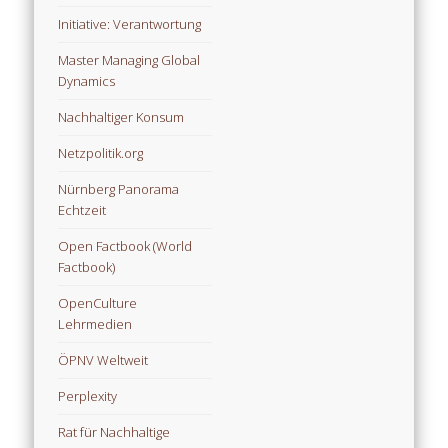
Initiative: Verantwortung
Master Managing Global
Dynamics
Nachhaltiger Konsum
Netzpolitik.org
Nürnberg Panorama
Echtzeit
Open Factbook (World
Factbook)
OpenCulture
Lehrmedien
ÖPNV Weltweit
Perplexity
Rat für Nachhaltige