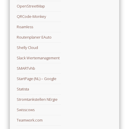
OpenStreetMap
QRCode-Monkey
Roamless
Routenplaner EAuto
Shelly Cloud
Slack Wertemanagement
SMARTvhb
StartPage (NL) – Google
Statista
Stromtankstellen NErgie
Swisscows
Teamwork.com