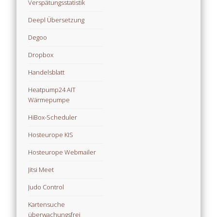
Verspätungsstatistik
Deepl Übersetzung
Degoo
Dropbox
Handelsblatt
Heatpump24 AIT
Wärmepumpe
HiBox-Scheduler
Hosteurope KIS
Hosteurope Webmailer
Jitsi Meet
Judo Control
Kartensuche
überwachungsfrei