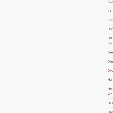
At
c´t
Cop
Dat
DB 
Ver
Dee
De
Dr
Han
Hea
Wä
HiB
Hos