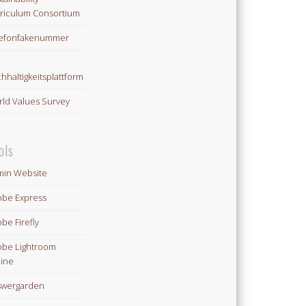
riculum Consortium
lefonfakenummer
hhaltigkeitsplattform
ld Values Survey
ols
in Website
be Express
be Firefly
be Lightroom
ine
swergarden