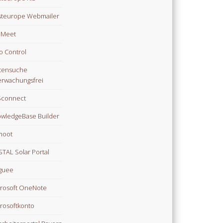
teurope Webmailer
i Meet
o Control
tensuche
rwachungsfrei
Sconnect
wledgeBase Builder
moot
TAL Solar Portal
guee
rosoft OneNote
rosoftkonto