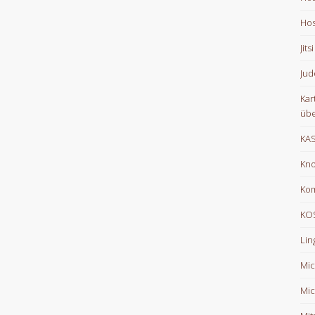
Hos
Jits
Jud
Kar
übe
KA
Kno
Ko
KOS
Lin
Mic
Mic