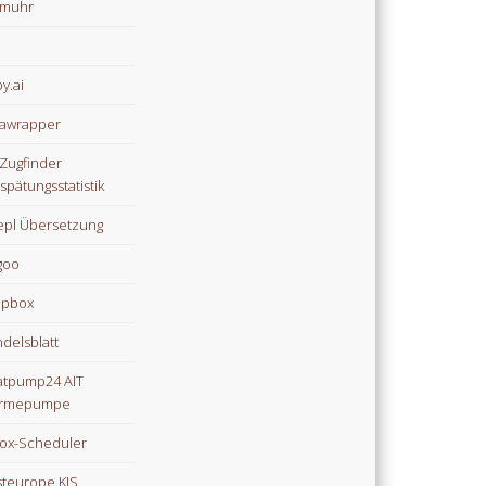
omuhr
y.ai
awrapper
Zugfinder
spätungsstatistik
pl Übersetzung
goo
opbox
delsblatt
tpump24 AIT
rmepumpe
ox-Scheduler
teurope KIS