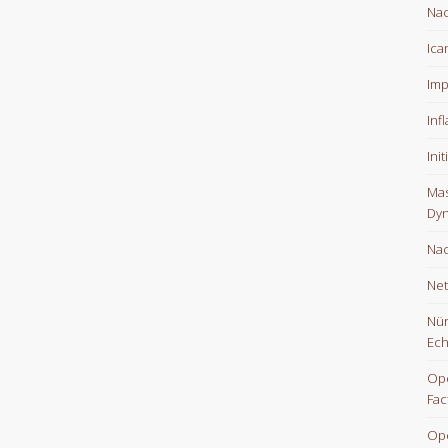
Nac
Ica
Imp
Inf
Ini
Mas
Dyn
Nac
Net
Nür
Ech
Ope
Fac
Op