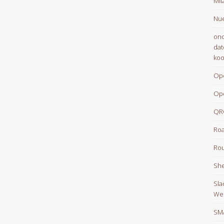
Mit
Nue
onc
dat
koo
Op
Op
QR
Roa
Rou
She
Sla
We
SM