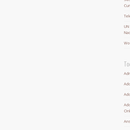
Cur
Te
UN
Nac
Wor
To
Adm
Ado
Ado
Ado
Onl
An