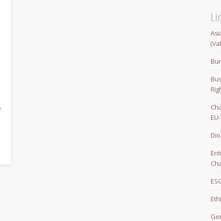
Li
Asi
(Va
Bun
Bus
Rig
Cha
e
EU-
Dio
Ent
Cha
ESG
Eth
Gem