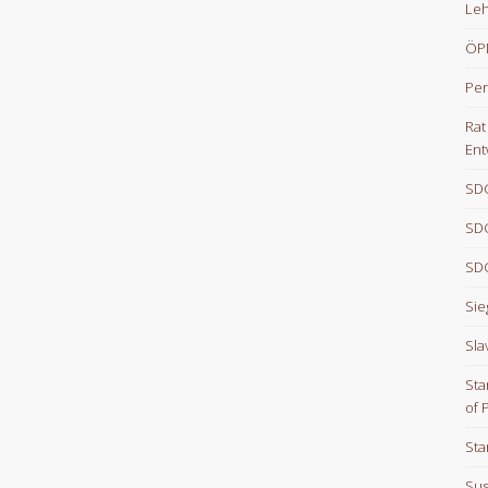
Le
ÖPN
Per
Rat
Ent
SDG
SDG
SDG
Sie
Sla
Sta
of 
Sta
Sus