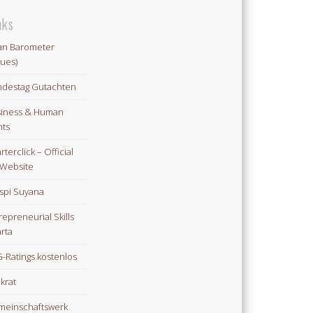
nks
an Barometer
lues)
destag Gutachten
iness & Human
hts
rterclick – Official
Website
spi Suyana
repreneurial Skills
rta
-Ratings kostenlos
ikrat
einschaftswerk