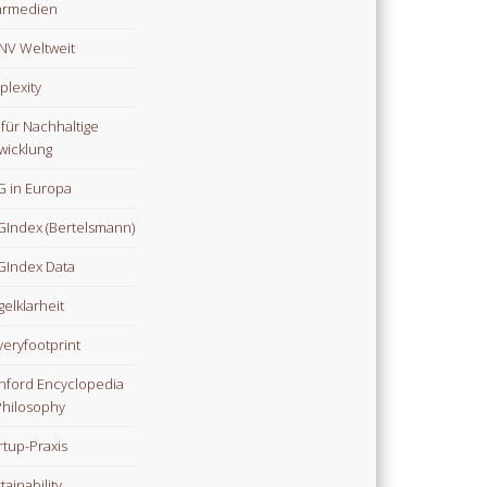
hrmedien
V Weltweit
plexity
 für Nachhaltige
wicklung
 in Europa
Index (Bertelsmann)
Index Data
gelklarheit
veryfootprint
nford Encyclopedia
Philosophy
rtup-Praxis
tainability