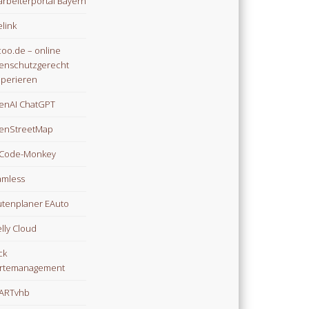
arbeiterportal Bayern
link
oo.de – online
enschutzgerecht
perieren
enAI ChatGPT
enStreetMap
Code-Monkey
mless
tenplaner EAuto
lly Cloud
ck
rtemanagement
ARTvhb