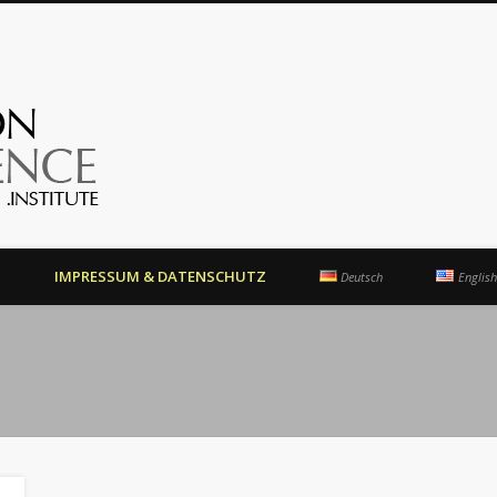
OrientationCompetence.Instit
N
IMPRESSUM & DATENSCHUTZ
Deutsch
English