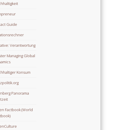
hhaltigkeit
npreneur
act Guide
lationsrechner
tiative: Verantwortung
ter Managing Global
amics
hhaltiger Konsum
zpolitik.org
nberg Panorama
tzeit
n Factbook (World
tbook)
enCulture