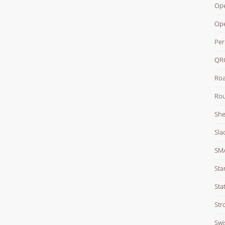
Ope
Op
Per
QR
Roa
Rou
She
Sla
SM
Sta
Stat
Str
Swi