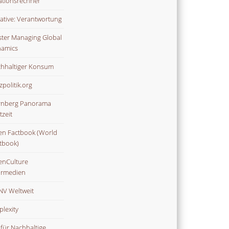
lationsrechner
tiative: Verantwortung
ter Managing Global
amics
hhaltiger Konsum
zpolitik.org
nberg Panorama
tzeit
n Factbook (World
tbook)
nCulture
rmedien
V Weltweit
plexity
 für Nachhaltige