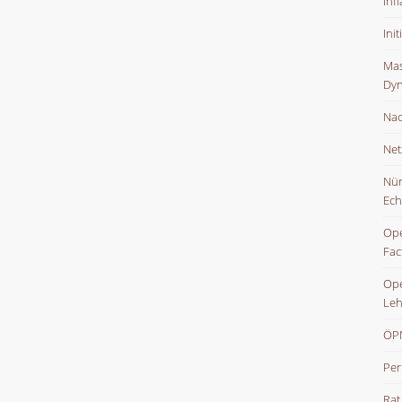
Inf
Ini
Mas
Dyn
Nac
Net
Nür
Ech
Ope
Fac
Ope
Leh
ÖPN
Per
Rat