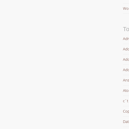
Wor
To
Adm
Ado
Ado
Ado
Ans
At
c´t
Cop
Dat