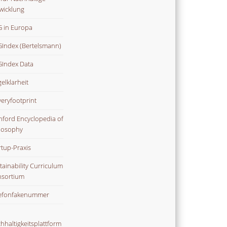
wicklung
 in Europa
Index (Bertelsmann)
Index Data
gelklarheit
veryfootprint
nford Encyclopedia of
losophy
rtup-Praxis
tainability Curriculum
sortium
efonfakenummer
hhaltigkeitsplattform