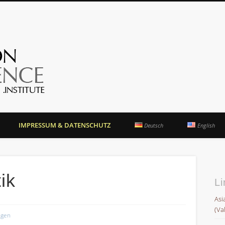
OrientationCompetence.
IMPRESSUM & DATENSCHUTZ
Deutsch
English
ik
Li
Asi
(Va
ngen