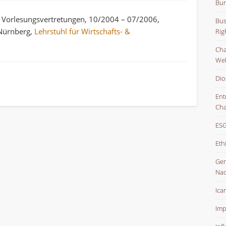
Bun
ne Vorlesungsvertretungen, 10/2004 – 07/2006,
Bus
-Nürnberg,
Lehrstuhl für Wirtschafts- &
Rig
Char
Web
Dio
Ent
Cha
ESG
Eth
Gem
Nac
Ica
Imp