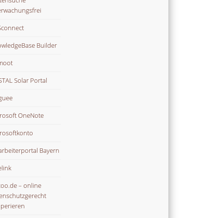
tensuche
rwachungsfrei
connect
wledgeBase Builder
moot
TAL Solar Portal
guee
rosoft OneNote
rosoftkonto
arbeiterportal Bayern
link
oo.de – online
enschutzgerecht
perieren