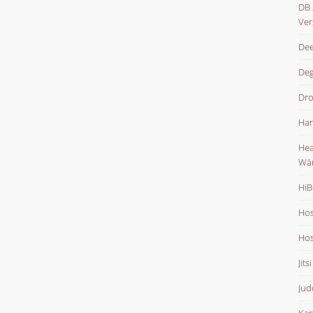
DB 
Ver
Dee
De
Dr
Han
Hea
Wä
HiB
Hos
Hos
Jits
Jud