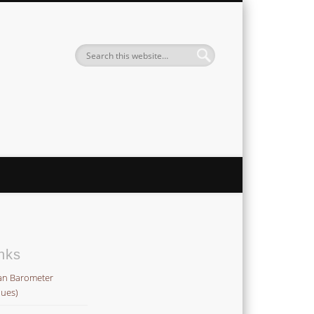
Institute
nks
an Barometer
lues)