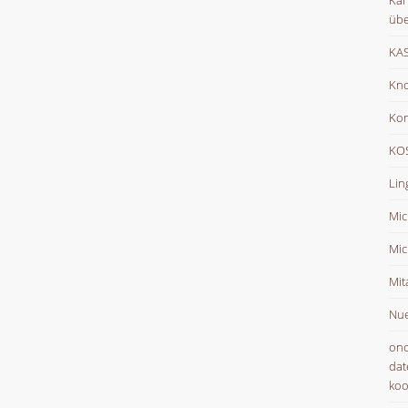
Kar
übe
KAS
Kno
Ko
KOS
Lin
Mic
Mic
Mit
Nue
onc
dat
koo