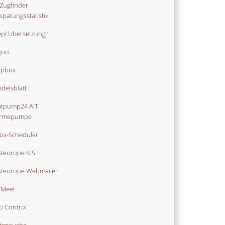
Zugfinder
spätungsstatistik
pl Übersetzung
goo
opbox
delsblatt
tpump24 AIT
rmepumpe
ox-Scheduler
teurope KIS
teurope Webmailer
i Meet
o Control