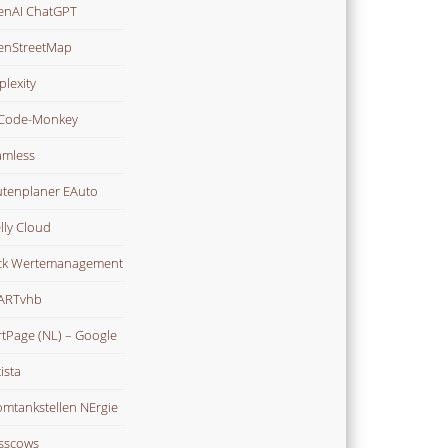
nAI ChatGPT
enStreetMap
plexity
Code-Monkey
mless
tenplaner EAuto
lly Cloud
ck Wertemanagement
ARTvhb
rtPage (NL) – Google
ista
omtankstellen NErgie
sscows