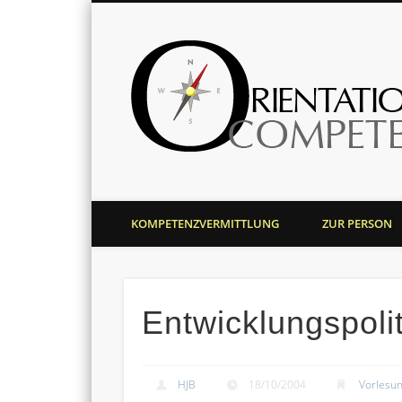
Harald J. Bolsinger
KOMPETENZVERMITTLUNG
ZUR PERSON
Entwicklungspolit
HJB
18/10/2004
Vorlesu