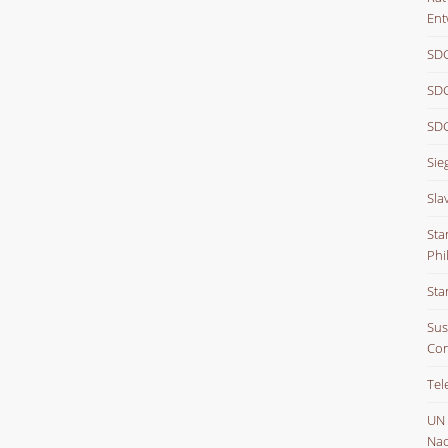
Ent
SDG
SDG
SDG
Sie
Sla
Sta
Phi
Sta
Sus
Con
Tel
UN
Nac