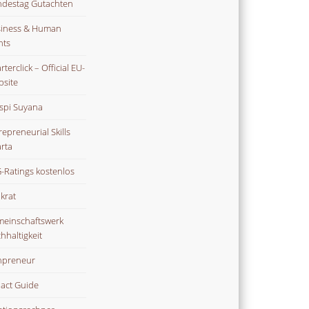
destag Gutachten
iness & Human
hts
terclick – Official EU-
site
spi Suyana
repreneurial Skills
rta
-Ratings kostenlos
ikrat
einschaftswerk
hhaltigkeit
npreneur
act Guide