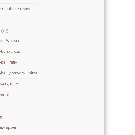
ld Values Survey
ols
in Website
be Express
be Firefly
be Lightroom Online
wergarden
omuhr
y.ai
awrapper