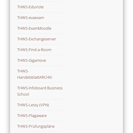
THWS-EduVote
THWS-evaexam
THWS-ExamMoodle
THWS-Exchangeserver
THWS-Find-a-Room
THWS-Gigamove
THWS-
HandelsblattARCHIV
THWS-Infoboard Business
School
THWS-Lessy (VPN)
THWS-Plagaware
THWS-Prüfungspläne