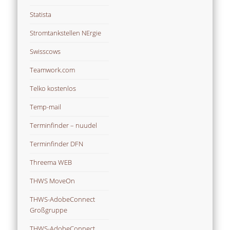
Statista
Stromtankstellen NErgie
Swisscows
Teamwork.com
Telko kostenlos
Temp-mail
Terminfinder – nuudel
Terminfinder DFN
Threema WEB
THWS MoveOn
THWS-AdobeConnect
Großgruppe
THWS-AdobeConnect