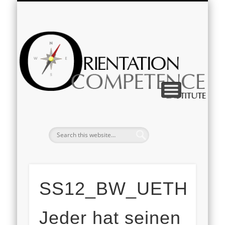
IMPRESSUM & DATENSCHUTZ
KOMPETENZVERMITTLUNG
ZUR PERSON
Deutsch
English
Or
SS12_BW_UETH:
Jeder hat seinen