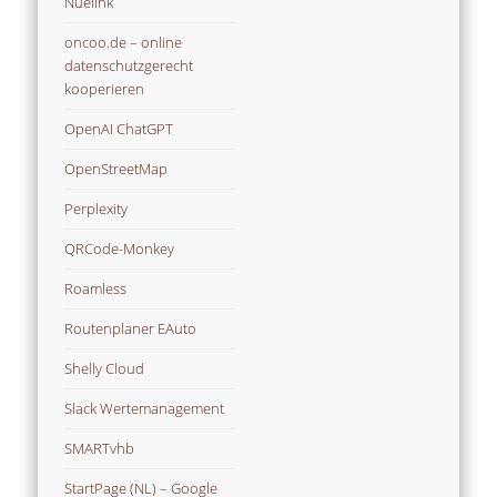
Nuelink
oncoo.de – online
datenschutzgerecht
kooperieren
OpenAI ChatGPT
OpenStreetMap
Perplexity
QRCode-Monkey
Roamless
Routenplaner EAuto
Shelly Cloud
Slack Wertemanagement
SMARTvhb
StartPage (NL) – Google