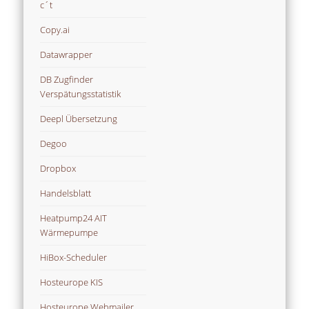
c´t
Copy.ai
Datawrapper
DB Zugfinder
Verspätungsstatistik
Deepl Übersetzung
Degoo
Dropbox
Handelsblatt
Heatpump24 AIT
Wärmepumpe
HiBox-Scheduler
Hosteurope KIS
Hosteurope Webmailer