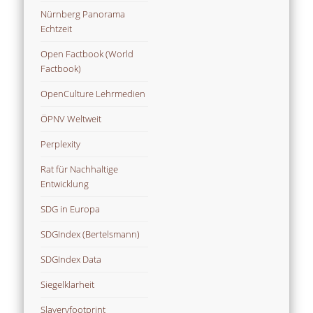
Nürnberg Panorama
Echtzeit
Open Factbook (World
Factbook)
OpenCulture Lehrmedien
ÖPNV Weltweit
Perplexity
Rat für Nachhaltige
Entwicklung
SDG in Europa
SDGIndex (Bertelsmann)
SDGIndex Data
Siegelklarheit
Slaveryfootprint