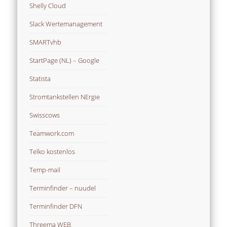
Shelly Cloud
Slack Wertemanagement
SMARTvhb
StartPage (NL) – Google
Statista
Stromtankstellen NErgie
Swisscows
Teamwork.com
Telko kostenlos
Temp-mail
Terminfinder – nuudel
Terminfinder DFN
Threema WEB