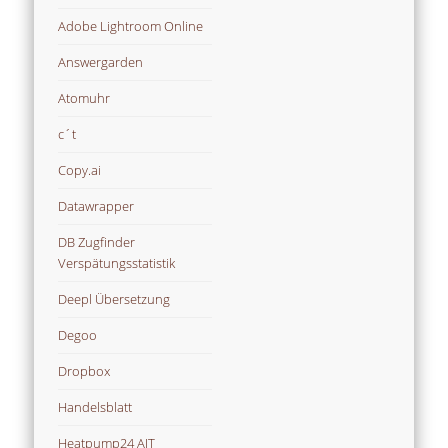
Adobe Lightroom Online
Answergarden
Atomuhr
c´t
Copy.ai
Datawrapper
DB Zugfinder
Verspätungsstatistik
Deepl Übersetzung
Degoo
Dropbox
Handelsblatt
Heatpump24 AIT