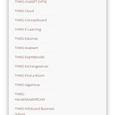
THWS-chatGPT (VPN)
THWS-Cloud
THWS-Conceptboard
THWS-E-Learning
THWS-EduVote
THWS-evaexam
THWS-ExamMoodle
THWS-Exchangeserver
THWS-Find-a-Room
THWS-Gigamove
THWS-
HandelsblattARCHIV
THWS-Infoboard Business
School