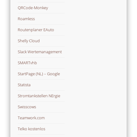
QRCode-Monkey
Roamless
Routenplaner EAuto
Shelly Cloud
Slack Wertemanagement
SMARTvhb
StartPage (NL) – Google
Statista
Stromtankstellen NErgie
Swisscows
Teamwork.com
Telko kostenlos