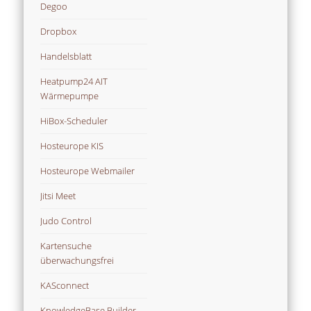
Degoo
Dropbox
Handelsblatt
Heatpump24 AIT
Wärmepumpe
HiBox-Scheduler
Hosteurope KIS
Hosteurope Webmailer
Jitsi Meet
Judo Control
Kartensuche
überwachungsfrei
KASconnect
KnowledgeBase Builder