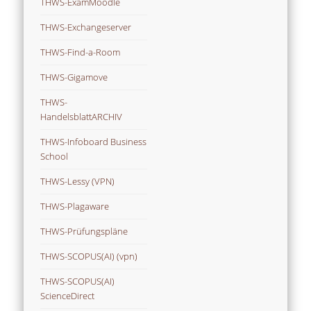
THWS-ExamMoodle
THWS-Exchangeserver
THWS-Find-a-Room
THWS-Gigamove
THWS-
HandelsblattARCHIV
THWS-Infoboard Business
School
THWS-Lessy (VPN)
THWS-Plagaware
THWS-Prüfungspläne
THWS-SCOPUS(AI) (vpn)
THWS-SCOPUS(AI)
ScienceDirect