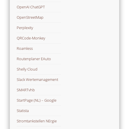
OpenAI ChatGPT
OpenStreetMap
Perplexity
QRCode-Monkey
Roamless
Routenplaner EAuto
Shelly Cloud
Slack Wertemanagement
SMARTvhb
StartPage (NL) – Google
Statista
Stromtankstellen NErgie