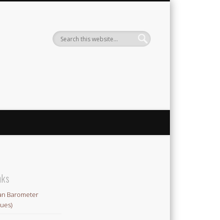
ute
nks
an Barometer
lues)