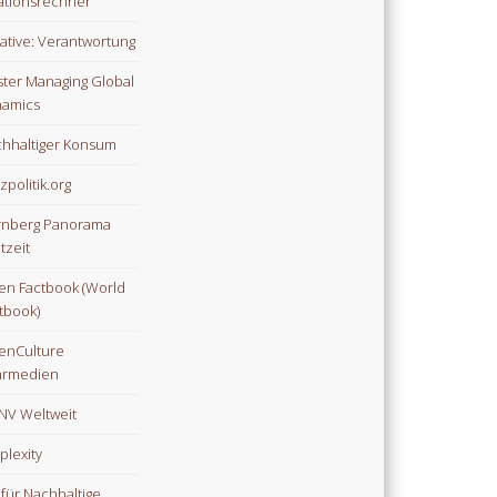
lationsrechner
tiative: Verantwortung
ter Managing Global
amics
hhaltiger Konsum
zpolitik.org
nberg Panorama
tzeit
n Factbook (World
tbook)
enCulture
hrmedien
V Weltweit
plexity
 für Nachhaltige