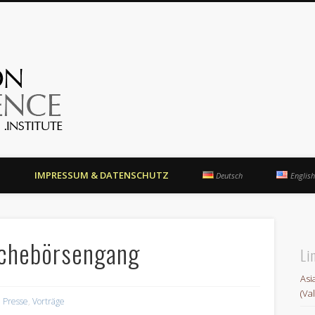
OrientationCompetence.Instit
N
IMPRESSUM & DATENSCHUTZ
Deutsch
English
schebörsengang
Li
Asi
(Va
,
Presse
,
Vorträge