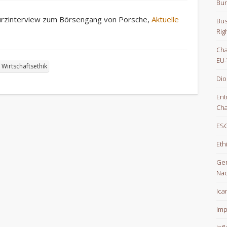
Bun
urzinterview zum Börsengang von Porsche,
Aktuelle
Bus
Rig
Cha
EU-
Wirtschaftsethik
Dio
Ent
Cha
ESG
Eth
Gem
Nac
Ica
Imp