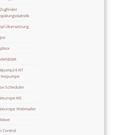
Zugfinder
spätungsstatistik
pl Übersetzung
goo
opbox
delsblatt
tpump24 AIT
rmepumpe
ox-Scheduler
teurope KIS
teurope Webmailer
i Meet
o Control