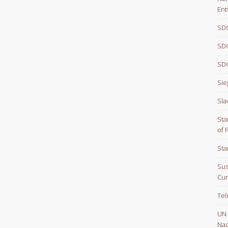
Ent
SDG
SDG
SDG
Sie
Sla
Sta
of 
Sta
Sus
Cur
Te
UN
Nac