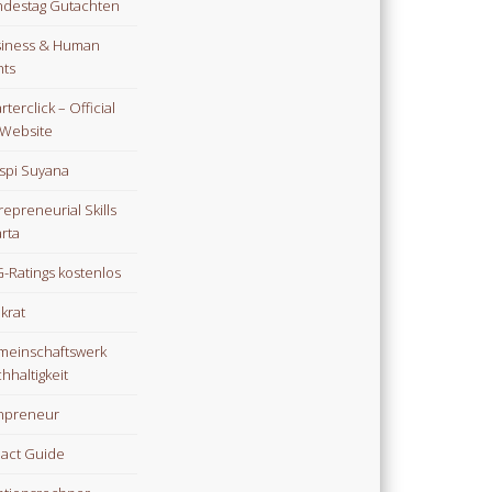
destag Gutachten
iness & Human
hts
rterclick – Official
Website
spi Suyana
repreneurial Skills
rta
-Ratings kostenlos
ikrat
einschaftswerk
hhaltigkeit
npreneur
act Guide