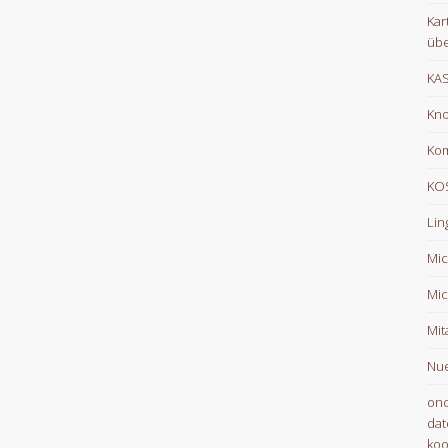
Kar
übe
KA
Kno
Ko
KOS
Lin
Mic
Mic
Mit
Nue
onc
dat
koo