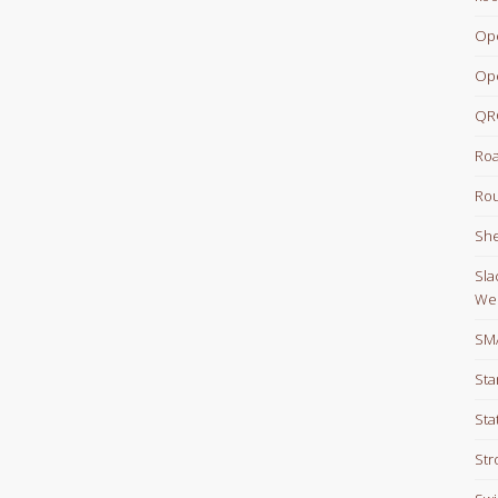
Op
Op
QR
Roa
Rou
She
Sla
We
SM
Sta
Sta
Str