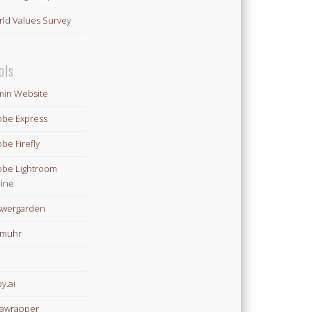
ld Values Survey
ols
in Website
be Express
be Firefly
be Lightroom
ine
swergarden
omuhr
y.ai
awrapper