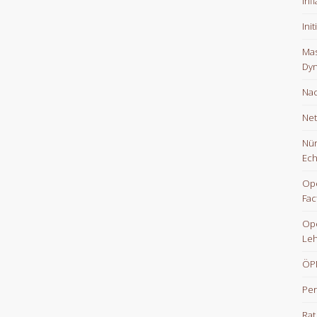
Inf
Ini
Mas
Dyn
Nac
Net
Nür
Ech
Ope
Fac
Op
Le
ÖPN
Per
Rat