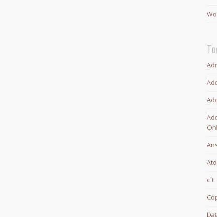
Wor
To
Adm
Ado
Ado
Ado
Onl
An
At
c´t
Cop
Dat