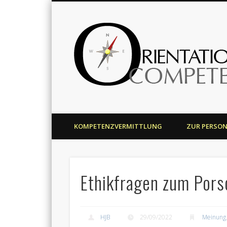
Harald J. Bolsinger
KOMPETENZVERMITTLUNG
ZUR PERSO
Ethikfragen zum Por
HJB
29/09/2022
Meinung