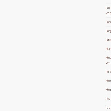
DB 
Ver
Dee
De
Dr
Han
Hea
Wä
HiB
Hos
Hos
Jits
Jud