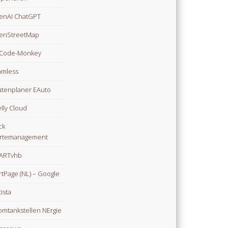
enAI ChatGPT
enStreetMap
Code-Monkey
mless
tenplaner EAuto
lly Cloud
ck
rtemanagement
ARTvhb
rtPage (NL) – Google
tista
omtankstellen NErgie