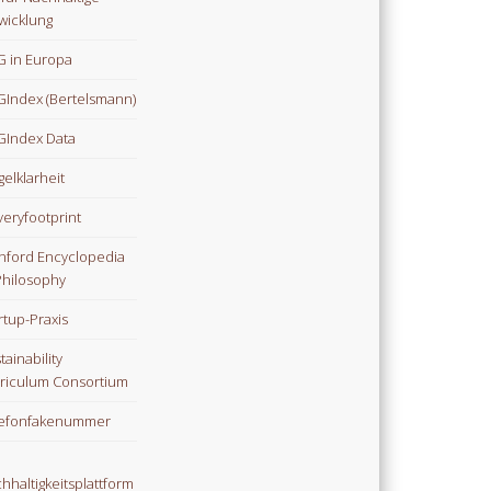
wicklung
 in Europa
Index (Bertelsmann)
Index Data
gelklarheit
veryfootprint
nford Encyclopedia
Philosophy
rtup-Praxis
tainability
riculum Consortium
lefonfakenummer
hhaltigkeitsplattform