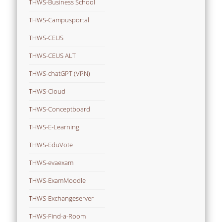
THWS-Business School
THWS-Campusportal
THWS-CEUS
THWS-CEUS ALT
THWS-chatGPT (VPN)
THWS-Cloud
THWS-Conceptboard
THWS-E-Learning
THWS-EduVote
THWS-evaexam
THWS-ExamMoodle
THWS-Exchangeserver
THWS-Find-a-Room