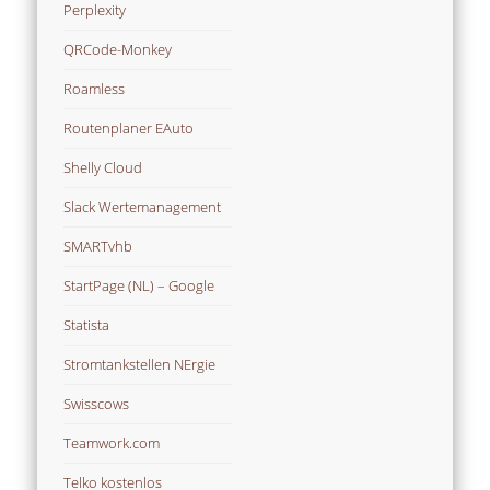
Perplexity
QRCode-Monkey
Roamless
Routenplaner EAuto
Shelly Cloud
Slack Wertemanagement
SMARTvhb
StartPage (NL) – Google
Statista
Stromtankstellen NErgie
Swisscows
Teamwork.com
Telko kostenlos