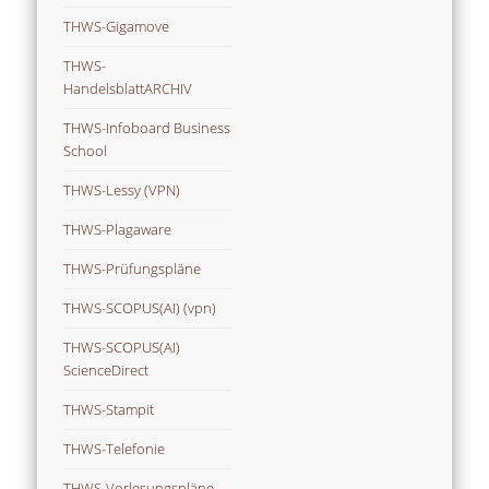
THWS-Gigamove
THWS-
HandelsblattARCHIV
THWS-Infoboard Business
School
THWS-Lessy (VPN)
THWS-Plagaware
THWS-Prüfungspläne
THWS-SCOPUS(AI) (vpn)
THWS-SCOPUS(AI)
ScienceDirect
THWS-Stampit
THWS-Telefonie
THWS-Vorlesungspläne