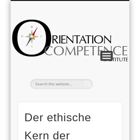
IMPRESSUM & DATENSCHUTZ
KOMPETENZVERMITTLUNG
ZUR PERSON
Deutsch
English
Or
Der ethische
Kern der