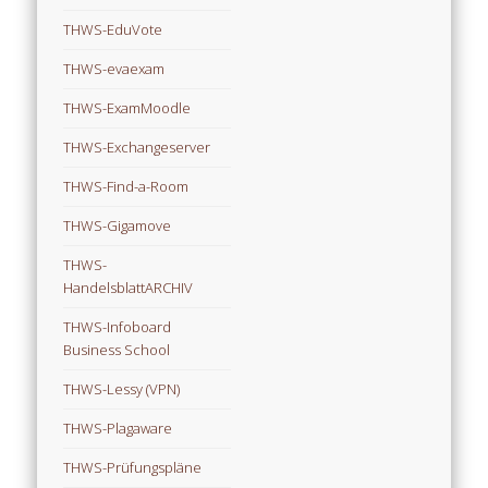
THWS-EduVote
THWS-evaexam
THWS-ExamMoodle
THWS-Exchangeserver
THWS-Find-a-Room
THWS-Gigamove
THWS-
HandelsblattARCHIV
THWS-Infoboard
Business School
THWS-Lessy (VPN)
THWS-Plagaware
THWS-Prüfungspläne