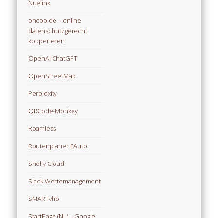
Nuelink
oncoo.de – online
datenschutzgerecht
kooperieren
OpenAI ChatGPT
OpenStreetMap
Perplexity
QRCode-Monkey
Roamless
Routenplaner EAuto
Shelly Cloud
Slack Wertemanagement
SMARTvhb
StartPage (NL) – Google