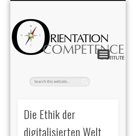
IMPRESSUM & DATENSCHUTZ
KOMPETENZVERMITTLUNG
ZUR PERSON
Deutsch
English
Or
Die Ethik der
digitalisierten Welt