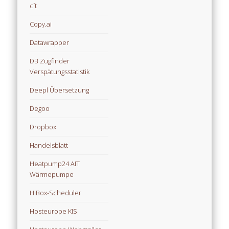
c´t
Copy.ai
Datawrapper
DB Zugfinder
Verspätungsstatistik
Deepl Übersetzung
Degoo
Dropbox
Handelsblatt
Heatpump24 AIT
Wärmepumpe
HiBox-Scheduler
Hosteurope KIS