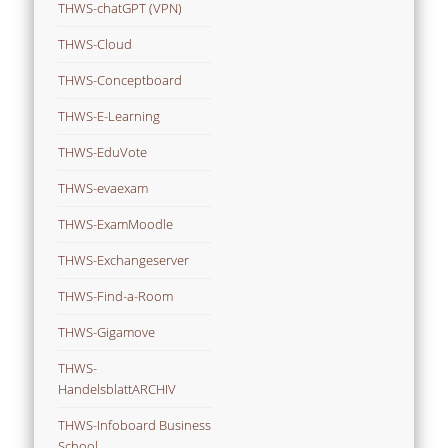
THWS-chatGPT (VPN)
THWS-Cloud
THWS-Conceptboard
THWS-E-Learning
THWS-EduVote
THWS-evaexam
THWS-ExamMoodle
THWS-Exchangeserver
THWS-Find-a-Room
THWS-Gigamove
THWS-
HandelsblattARCHIV
THWS-Infoboard Business
School