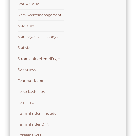
Shelly Cloud
Slack Wertemanagement
SMARTvhb
StartPage (NL) – Google
Statista
Stromtankstellen NErgie
Swisscows
Teamwork.com
Telko kostenlos
Temp-mail
Terminfinder – nuudel
Terminfinder DFN
Threema WEB