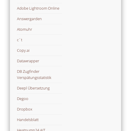
Adobe Lightroom Online
Answergarden
Atomuhr
c´t
Copy.ai
Datawrapper
DB Zugfinder
Verspätungsstatistik
Deepl Übersetzung
Degoo
Dropbox
Handelsblatt
Heatpump24 AIT