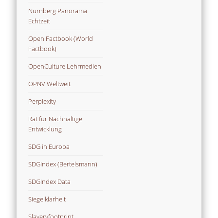
Nürnberg Panorama
Echtzeit
Open Factbook (World
Factbook)
OpenCulture Lehrmedien
ÖPNV Weltweit
Perplexity
Rat für Nachhaltige
Entwicklung
SDG in Europa
SDGIndex (Bertelsmann)
SDGIndex Data
Siegelklarheit
Slaveryfootprint