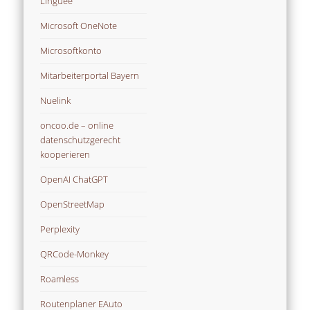
Linguee
Microsoft OneNote
Microsoftkonto
Mitarbeiterportal Bayern
Nuelink
oncoo.de – online
datenschutzgerecht
kooperieren
OpenAI ChatGPT
OpenStreetMap
Perplexity
QRCode-Monkey
Roamless
Routenplaner EAuto