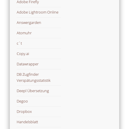
Adobe Firefly
Adobe Lightroom Online
Answergarden
Atomuhr
c´t
Copy.ai
Datawrapper
DB Zugfinder
Verspätungsstatistik
Deepl Übersetzung
Degoo
Dropbox
Handelsblatt