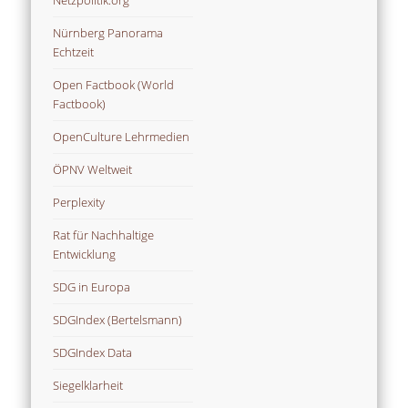
Netzpolitik.org
Nürnberg Panorama
Echtzeit
Open Factbook (World
Factbook)
OpenCulture Lehrmedien
ÖPNV Weltweit
Perplexity
Rat für Nachhaltige
Entwicklung
SDG in Europa
SDGIndex (Bertelsmann)
SDGIndex Data
Siegelklarheit