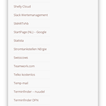
Shelly Cloud
Slack Wertemanagement
SMARTvhb
StartPage (NL) – Google
Statista
Stromtankstellen NErgie
Swisscows
Teamwork.com
Telko kostenlos
Temp-mail
Terminfinder – nuudel
Terminfinder DFN