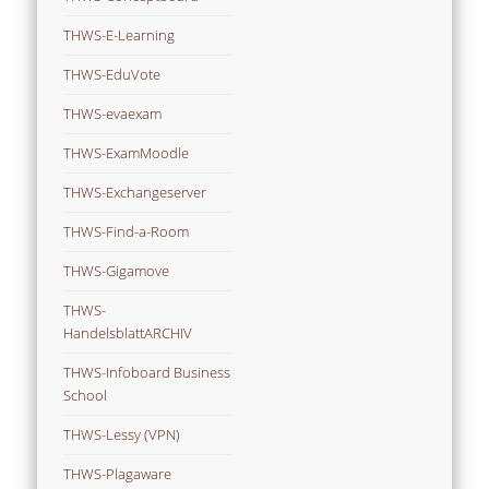
THWS-E-Learning
THWS-EduVote
THWS-evaexam
THWS-ExamMoodle
THWS-Exchangeserver
THWS-Find-a-Room
THWS-Gigamove
THWS-
HandelsblattARCHIV
THWS-Infoboard Business
School
THWS-Lessy (VPN)
THWS-Plagaware