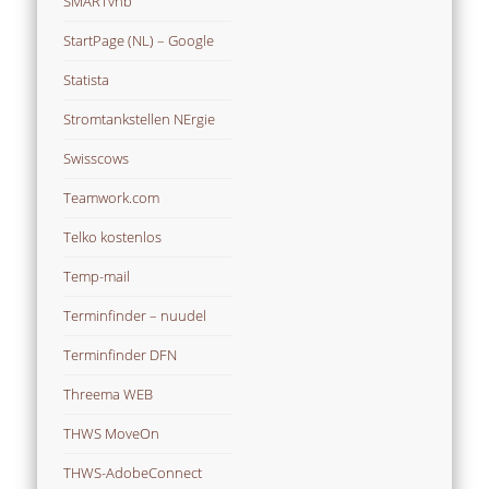
SMARTvhb
StartPage (NL) – Google
Statista
Stromtankstellen NErgie
Swisscows
Teamwork.com
Telko kostenlos
Temp-mail
Terminfinder – nuudel
Terminfinder DFN
Threema WEB
THWS MoveOn
THWS-AdobeConnect