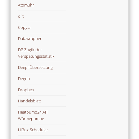
Atomuhr
c´t
Copy.ai
Datawrapper
DB Zugfinder
Verspätungsstatistik
Deepl Übersetzung
Degoo
Dropbox
Handelsblatt
Heatpump24 AIT
Wärmepumpe
HiBox-Scheduler