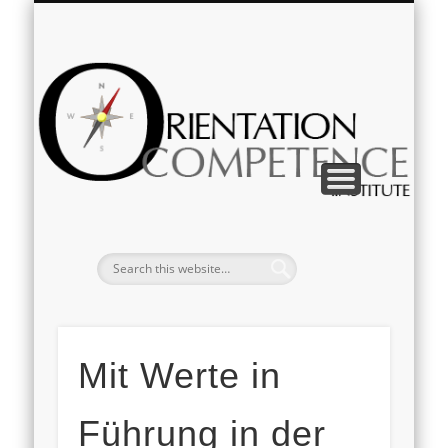
IMPRESSUM & DATENSCHUTZ
KOMPETENZVERMITTLUNG
ZUR PERSON
Deutsch
English
Or
Mit Werte in
Führung in der