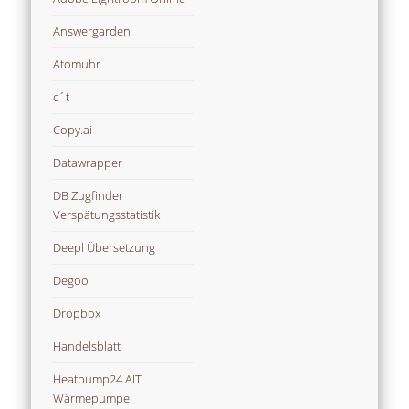
Answergarden
Atomuhr
c´t
Copy.ai
Datawrapper
DB Zugfinder
Verspätungsstatistik
Deepl Übersetzung
Degoo
Dropbox
Handelsblatt
Heatpump24 AIT
Wärmepumpe