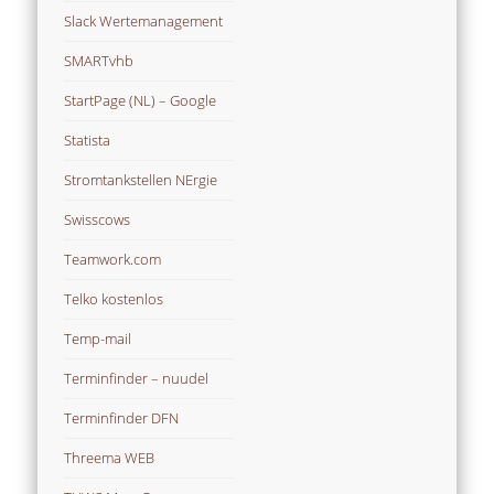
Slack Wertemanagement
SMARTvhb
StartPage (NL) – Google
Statista
Stromtankstellen NErgie
Swisscows
Teamwork.com
Telko kostenlos
Temp-mail
Terminfinder – nuudel
Terminfinder DFN
Threema WEB