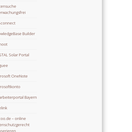
tensuche
rwachungsfrei
Sconnect
wledgeBase Builder
moot
TAL Solar Portal
guee
rosoft OneNote
rosoftkonto
arbeiterportal Bayern
link
oo.de – online
enschutzgerecht
perieren