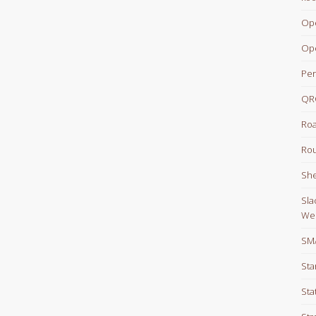
Op
Op
Per
QR
Roa
Rou
She
Sla
We
SM
Sta
Sta