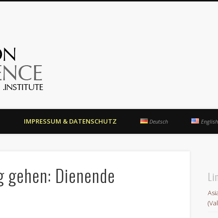
OrientationCompetence.Instit
N
IMPRESSUM & DATENSCHUTZ
Deutsch
English
g gehen: Dienende
Li
Asi
(Va