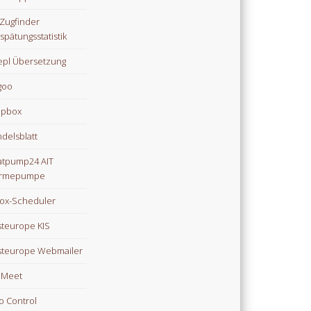
Zugfinder
spätungsstatistik
pl Übersetzung
goo
opbox
delsblatt
tpump24 AIT
rmepumpe
ox-Scheduler
teurope KIS
teurope Webmailer
i Meet
o Control