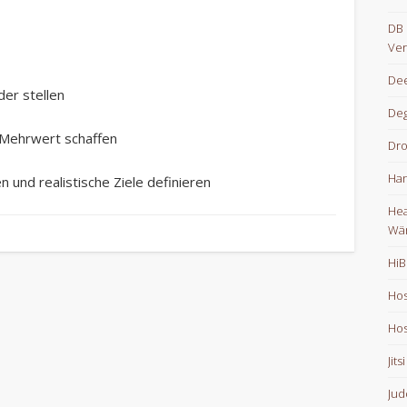
DB 
Ver
Dee
der stellen
De
 – Mehrwert schaffen
Dr
Han
en und realistische Ziele definieren
Hea
Wä
HiB
Hos
Hos
Jits
Jud