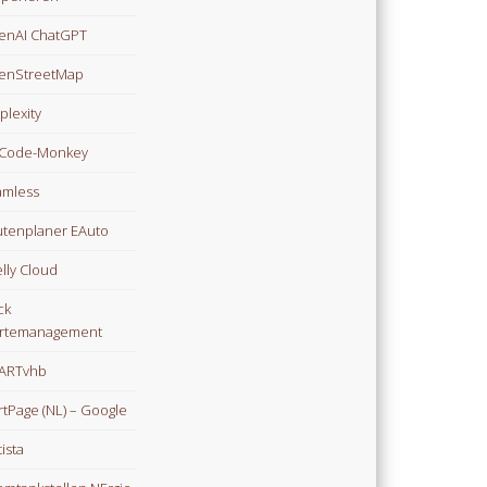
enAI ChatGPT
enStreetMap
plexity
Code-Monkey
mless
tenplaner EAuto
lly Cloud
ck
rtemanagement
ARTvhb
rtPage (NL) – Google
tista