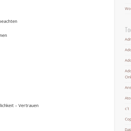
Wor
 beachten
To
nnen
Adm
Ado
Ado
Ado
Onl
An
At
lichkeit – Vertrauen
c´t
Cop
Dat