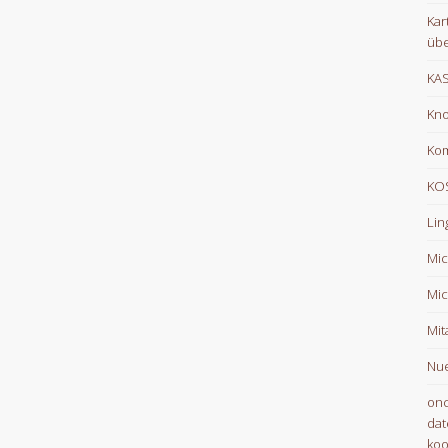
Kar
übe
KA
Kno
Ko
KOS
Lin
Mic
Mic
Mit
Nue
onc
dat
koo