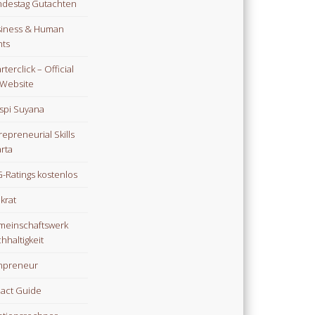
destag Gutachten
iness & Human
hts
rterclick – Official
Website
spi Suyana
repreneurial Skills
rta
-Ratings kostenlos
ikrat
einschaftswerk
hhaltigkeit
npreneur
act Guide