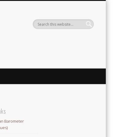
ute
nks
an Barometer
lues)