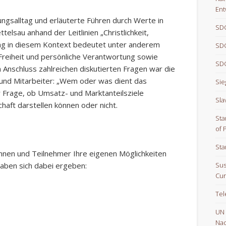
Ent
ngsalltag und erläuterte Führen durch Werte in
SDG
elsau anhand der Leitlinien „Christlichkeit,
hrung in diesem Kontext bedeutet unter anderem
SDG
Freiheit und persönliche Verantwortung sowie
SDG
 Anschluss zahlreichen diskutierten Fragen war die
 und Mitarbeiter: „Wem oder was dient das
Sie
 Frage, ob Umsatz- und Marktanteilsziele
Sla
chaft darstellen können oder nicht.
Sta
of 
Sta
rinnen und Teilnehmer Ihre eigenen Möglichkeiten
aben sich dabei ergeben:
Sus
Cur
Te
UN
Nac