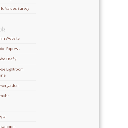
ld Values Survey
ols
in Website
be Express
be Firefly
be Lightroom
ine
swergarden
omuhr
y.ai
awrapper