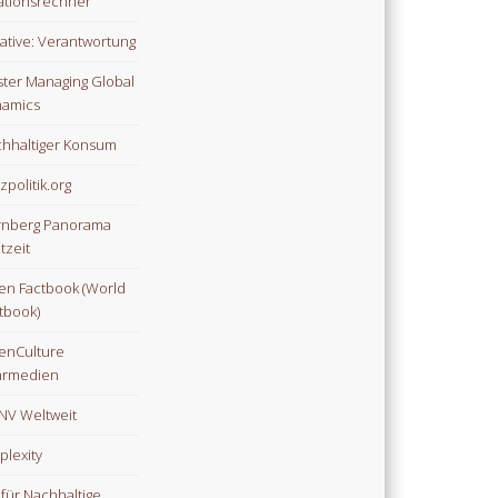
lationsrechner
tiative: Verantwortung
ter Managing Global
amics
hhaltiger Konsum
zpolitik.org
nberg Panorama
tzeit
n Factbook (World
tbook)
enCulture
hrmedien
V Weltweit
plexity
 für Nachhaltige