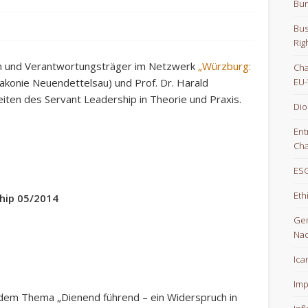
Bun
Bus
Rig
n und Verantwortungsträger im Netzwerk
„Würzburg:
Cha
akonie Neuendettelsau) und Prof. Dr. Harald
EU-
ten des Servant Leadership in Theorie und Praxis.
Dio
Ent
Cha
ESG
Eth
hip 05/2014
Gem
Nac
Ica
Imp
dem Thema „Dienend führend – ein Widerspruch in