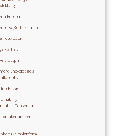
wicklung
 in Europa
Index (Bertelsmann)
Index Data
gelklarheit
veryfootprint
nford Encyclopedia
Philosophy
rtup-Praxis
tainability
riculum Consortium
lefonfakenummer
hhaltigkeitsplattform