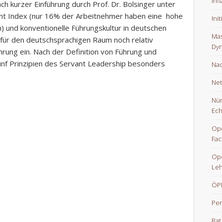
Inf
ach kurzer Einführung durch Prof. Dr. Bolsinger unter
nt Index (nur 16% der Arbeitnehmer haben eine hohe
Ini
 und konventionelle Führungskultur in deutschen
Mas
für den deutschsprachigen Raum noch relativ
Dyn
ung ein. Nach der Definition von Führung und
fünf Prinzipien des Servant Leadership besonders
Nac
Net
Nür
Ech
Ope
Fac
Op
Le
ÖPN
Per
Rat