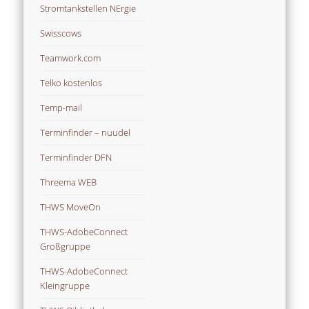
Stromtankstellen NErgie
Swisscows
Teamwork.com
Telko kostenlos
Temp-mail
Terminfinder – nuudel
Terminfinder DFN
Threema WEB
THWS MoveOn
THWS-AdobeConnect
Großgruppe
THWS-AdobeConnect
Kleingruppe