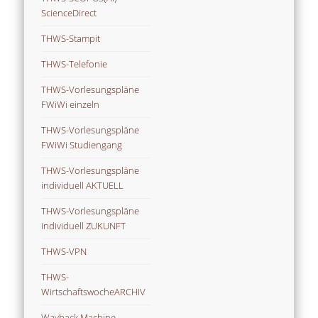
ScienceDirect
THWS-Stampit
THWS-Telefonie
THWS-Vorlesungspläne
FWiWi einzeln
THWS-Vorlesungspläne
FWiWi Studiengang
THWS-Vorlesungspläne
individuell AKTUELL
THWS-Vorlesungspläne
individuell ZUKUNFT
THWS-VPN
THWS-
WirtschaftswocheARCHIV
Wayback Machine