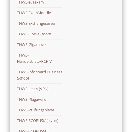
THWS-evaexam
THWS-ExamMoodle
THWS-Exchangeserver
THWS-Find-a-Room
THWS-Gigamove
THWS-
HandelsblattARCHIV
THWS-Infoboard Business
School
THWS-Lessy (VPN)
THWS-Plagaware
THWS-Prüfungspläne
THWS-SCOPUS(AI) (vpn)
THWS-SCOPUS(AI)